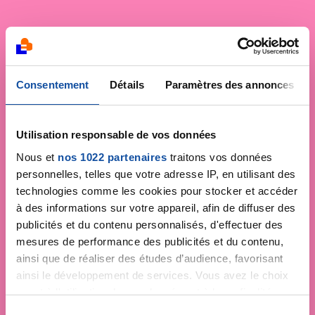
Consentement
Détails
Paramètres des annonces
Utilisation responsable de vos données
Nous et
nos 1022 partenaires
traitons vos données
personnelles, telles que votre adresse IP, en utilisant des
technologies comme les cookies pour stocker et accéder
à des informations sur votre appareil, afin de diffuser des
publicités et du contenu personnalisés, d'effectuer des
mesures de performance des publicités et du contenu,
ainsi que de réaliser des études d’audience, favorisant
ainsi le développement de services. Vous avez le choix
quant à l'utilisation de vos données et à leurs finalités.
Vous pouvez modifier ou retirer votre consentement à
S