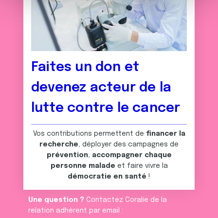
m
médias sociaux et d'analyser notre trafic. Nous
e
partageons également des informations sur l'utilisation de
n
notre site avec nos partenaires de médias sociaux, de
t
publicité et d'analyse, qui peuvent combiner celles-ci
avec d'autres informations que vous leur avez fournies
ou qu'ils ont collectées lors de votre utilisation de leurs
Faites un don et
services.
devenez acteur de la
lutte contre le cancer
Vos contributions permettent de
financer la
recherche
, déployer des campagnes de
prévention
,
accompagner chaque
personne malade
et faire vivre la
démocratie en santé
!
Une question ?
Contactez Coralie de la
relation adhèrent par email :