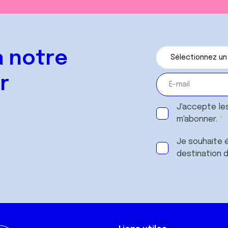
 notre
r
J'accepte le
m'abonner.
Je souhaite é
destination 