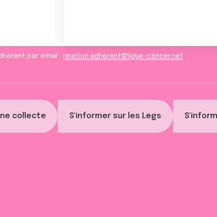
dhèrent par email :
relation.adherent@ligue-cancer.net
ne collecte
S'informer sur les Legs
S'inform