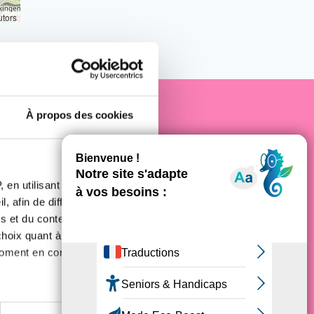
utors
À propos des cookies
e cancer
 en utilisant des
, afin de diffuser des
s et du contenu, ainsi que de
oix quant à l'utilisation de
moment en consultant la