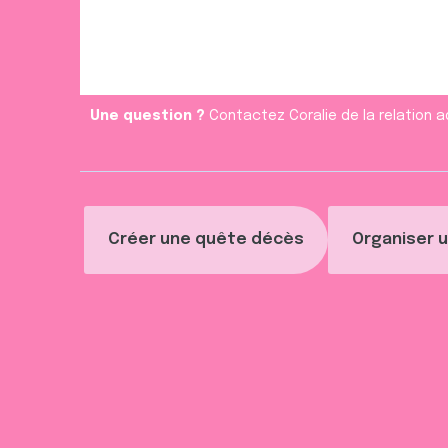
m
e
n
t
Une question ?
Contactez Coralie de la relation a
Créer une quête décès
Organiser u