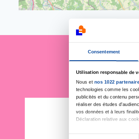
Consentement
Je sout
Utilisation responsable de 
Nous et
nos 1022 partenair
technologies comme les cooki
publicités et du contenu per
réaliser des études d’audienc
vos données et à leurs final
Déclaration relative aux cooki
Si vous le permettez, nous a
S