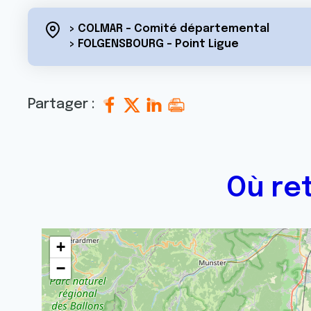
> COLMAR - Comité départemental
> FOLGENSBOURG - Point Ligue
Partager :
Où re
+
−