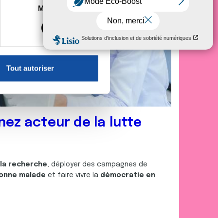
es à plusieurs mètres près
Marketing
s spécifiques (empreintes
, reportez-vous à la
section «
claration sur les cookies.
Tout autoriser
nnalités relatives aux médias
on de notre site avec nos
 d'autres informations que
nez acteur de la lutte
 la recherche
, déployer des campagnes de
onne malade
et faire vivre la
démocratie en