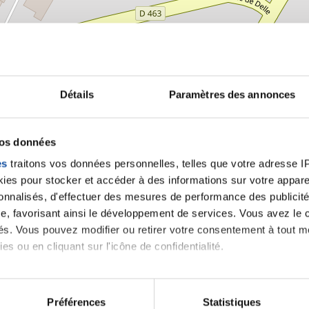
Détails
Paramètres des annonces
vos données
es
traitons vos données personnelles, telles que votre adresse IP,
es pour stocker et accéder à des informations sur votre appareil
sonnalisés, d'effectuer des mesures de performance des publicité
e, favorisant ainsi le développement de services. Vous avez le ch
ités. Vous pouvez modifier ou retirer votre consentement à tout 
es ou en cliquant sur l'icône de confidentialité.
imerions également :
Leaflet | ©
OpenStreetMap
contrib
tions sur votre localisation géographique qui peuvent être précis
Préférences
Statistiques