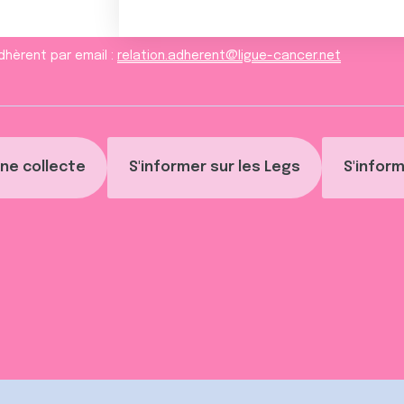
dhèrent par email :
relation.adherent@ligue-cancer.net
ne collecte
S'informer sur les Legs
S'inform