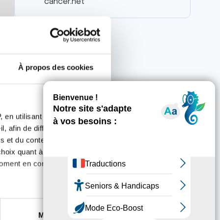
cancer.net
À propos des cookies
 en utilisant des
, afin de diffuser des
s et du contenu, ainsi que de
oix quant à l'utilisation de
moment en consultant la
utors
es à plusieurs mètres près
Marketing