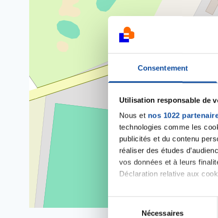
Consentement
Utilisation responsable de 
Nous et
nos 1022 partenair
technologies comme les cooki
publicités et du contenu per
réaliser des études d’audienc
vos données et à leurs final
Déclaration relative aux cooki
Si vous le permettez, nous a
S
Collecter des informa
Nécessaires
é