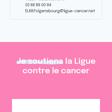
03 68 89 00 84
EL68.Folgensbourg@ligue-cancer.net
Je soutiens
la Ligue
contre le cancer