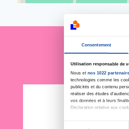
Consentement
Je sout
Utilisation responsable de 
Nous et
nos 1022 partenair
technologies comme les cooki
publicités et du contenu per
réaliser des études d’audienc
vos données et à leurs final
Déclaration relative aux cooki
Si vous le permettez, nous a
S