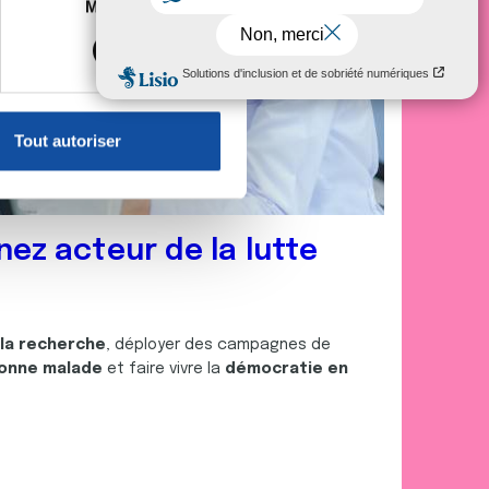
es à plusieurs mètres près
Marketing
s spécifiques (empreintes
, reportez-vous à la
section «
claration sur les cookies.
Tout autoriser
nnalités relatives aux médias
on de notre site avec nos
 d'autres informations que
nez acteur de la lutte
 la recherche
, déployer des campagnes de
onne malade
et faire vivre la
démocratie en