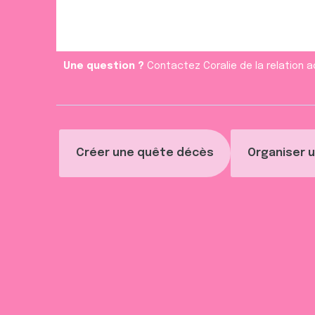
e
n
t
Une question ?
Contactez Coralie de la relation a
Créer une quête décès
Organiser u