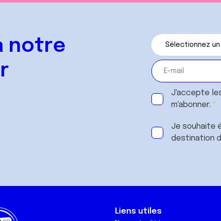
 notre
r
J'accepte le
m'abonner.
Je souhaite é
destination 
Liens utiles