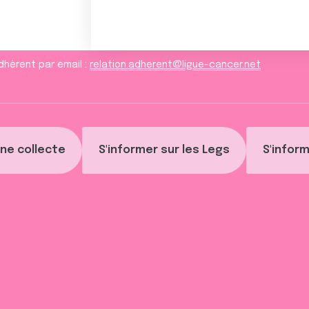
dhèrent par email :
relation.adherent@ligue-cancer.net
ne collecte
S'informer sur les Legs
S'inform