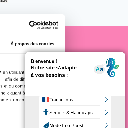
utors
À propos des cookies
e cancer
 en utilisant des
, afin de diffuser des
s et du contenu, ainsi que de
oix quant à l'utilisation de
moment en consultant la