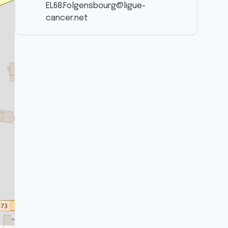
EL68.Folgensbourg@ligue-
cancer.net