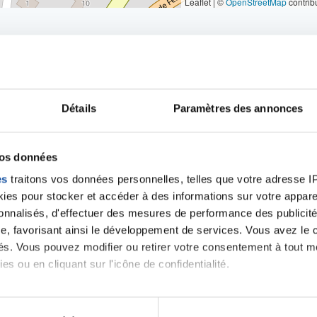
Leaflet | ©
OpenStreetMap
contrib
Détails
Paramètres des annonces
iens
la Ligue contre l
vos données
es
traitons vos données personnelles, telles que votre adresse IP,
es pour stocker et accéder à des informations sur votre appareil
sonnalisés, d'effectuer des mesures de performance des publicité
e, favorisant ainsi le développement de services. Vous avez le ch
ités. Vous pouvez modifier ou retirer votre consentement à tout 
es ou en cliquant sur l'icône de confidentialité.
imerions également :