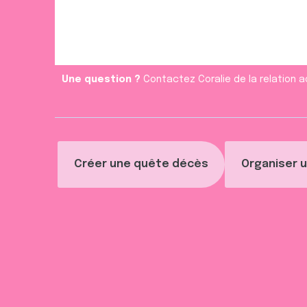
m
e
n
t
Une question ?
Contactez Coralie de la relation a
Créer une quête décès
Organiser u