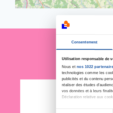
Consentement
Je sout
Utilisation responsable de 
Nous et
nos 1022 partenair
technologies comme les cooki
publicités et du contenu per
réaliser des études d’audienc
vos données et à leurs final
Déclaration relative aux cooki
Si vous le permettez, nous a
S