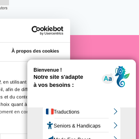
utors
À propos des cookies
e cancer
 en utilisant des
, afin de diffuser des
s et du contenu, ainsi que de
oix quant à l'utilisation de
moment en consultant la