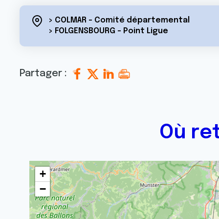
> COLMAR - Comité départemental
> FOLGENSBOURG - Point Ligue
Partager :
Où re
+
−