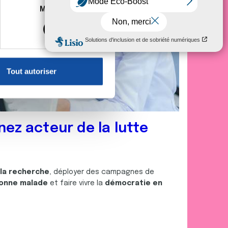
es à plusieurs mètres près
Marketing
s spécifiques (empreintes
, reportez-vous à la
section «
claration sur les cookies.
Tout autoriser
nnalités relatives aux médias
on de notre site avec nos
 d'autres informations que
nez acteur de la lutte
 la recherche
, déployer des campagnes de
onne malade
et faire vivre la
démocratie en