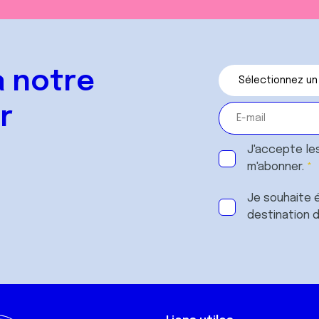
 notre
r
J'accepte le
m'abonner.
Je souhaite é
destination 