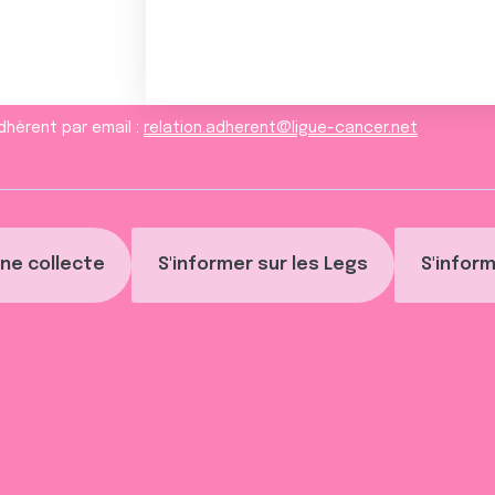
dhèrent par email :
relation.adherent@ligue-cancer.net
ne collecte
S'informer sur les Legs
S'inform