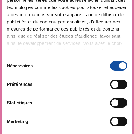
personnelles, telles que votre adresse IP, en utilisant des
technologies comme les cookies pour stocker et accéder
à des informations sur votre appareil, afin de diffuser des
publicités et du contenu personnalisés, d'effectuer des
mesures de performance des publicités et du contenu,
ainsi que de réaliser des études d’audience, favorisant
ainsi le développement de services. Vous avez le choix
quant à l'utilisation de vos données et à leurs finalités.
Vous pouvez modifier ou retirer votre consentement à
S
tout moment en consultant la Déclaration relative aux
Nécessaires
é
cookies ou en cliquant sur l'icône de confidentialité.
l
e
Préférences
Si vous le permettez, nous aimerions également :
c
Collecter des informations sur votre localisation
t
géographique qui peuvent être précises à plusieurs
i
Statistiques
mètres près
o
Identifier votre appareil en l'analysant activement
n
Marketing
pour en relever les caractéristiques spécifiques
d
(empreintes digitales).
u