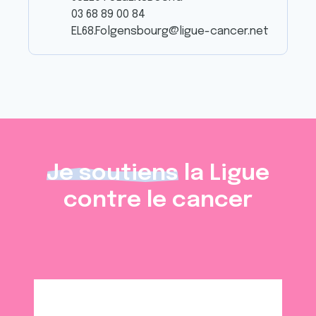
03 68 89 00 84
EL68.Folgensbourg@ligue-cancer.net
Je soutiens
la Ligue
contre le cancer