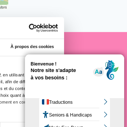
utors
À propos des cookies
e cancer
 en utilisant des
, afin de diffuser des
s et du contenu, ainsi que de
oix quant à l'utilisation de
moment en consultant la