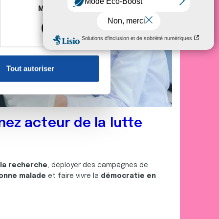
es à plusieurs mètres près
Marketing
s spécifiques (empreintes
, reportez-vous à la
section «
claration sur les cookies.
Tout autoriser
nnalités relatives aux médias
on de notre site avec nos
 d'autres informations que
nez acteur de la lutte
 la recherche
, déployer des campagnes de
onne malade
et faire vivre la
démocratie en