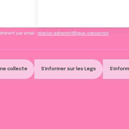
dhèrent par email :
relation.adherent@ligue-cancer.net
ne collecte
S'informer sur les Legs
S'inform