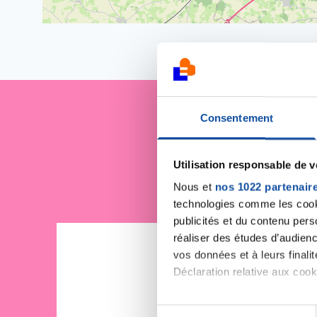
Consentement
Je sout
Utilisation responsable de 
Nous et
nos 1022 partenair
technologies comme les cooki
publicités et du contenu per
réaliser des études d’audienc
vos données et à leurs final
Déclaration relative aux cooki
Si vous le permettez, nous a
S