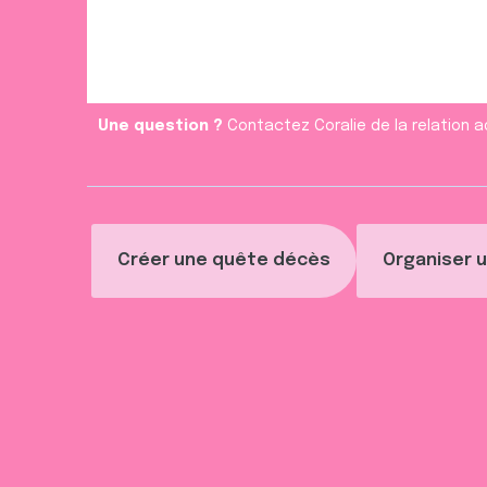
m
e
n
t
Une question ?
Contactez Coralie de la relation a
Créer une quête décès
Organiser u