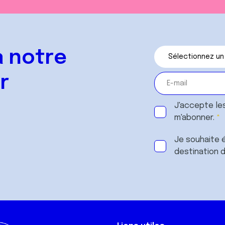
 notre
r
J'accepte le
m'abonner.
Je souhaite é
destination 