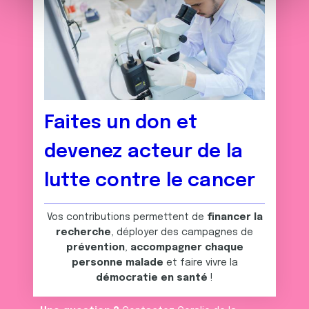
m
médias sociaux et d'analyser notre trafic. Nous
e
partageons également des informations sur l'utilisation de
n
notre site avec nos partenaires de médias sociaux, de
t
publicité et d'analyse, qui peuvent combiner celles-ci
avec d'autres informations que vous leur avez fournies
ou qu'ils ont collectées lors de votre utilisation de leurs
services.
Faites un don et
devenez acteur de la
lutte contre le cancer
Vos contributions permettent de
financer la
recherche
, déployer des campagnes de
prévention
,
accompagner chaque
personne malade
et faire vivre la
démocratie en santé
!