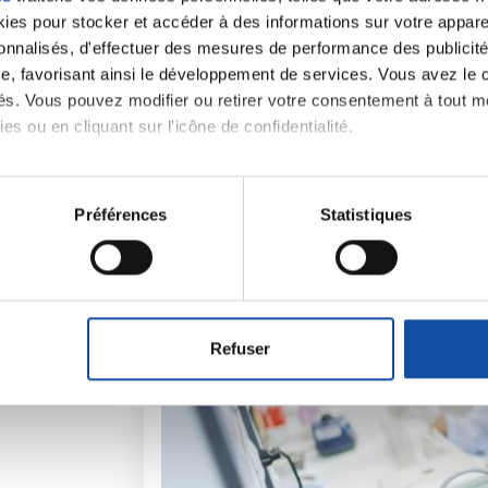
es pour stocker et accéder à des informations sur votre appareil
sonnalisés, d'effectuer des mesures de performance des publicité
e, favorisant ainsi le développement de services. Vous avez le ch
ités. Vous pouvez modifier ou retirer votre consentement à tout 
iens
la Ligue contre l
es ou en cliquant sur l'icône de confidentialité.
imerions également :
tions sur votre localisation géographique qui peuvent être précis
Préférences
Statistiques
eil en l'analysant activement pour en relever les caractéristique
aitement de vos données personnelles et définir vos préférences
er ou retirer votre consentement à tout moment à partir de la dé
Refuser
e personnaliser le contenu et les annonces, d'offrir des fonctio
rafic. Nous partageons également des informations sur l'utilisati
, de publicité et d'analyse, qui peuvent combiner celles-ci avec
ils ont collectées lors de votre utilisation de leurs services.