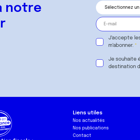
 notre
r
J'accepte le
m'abonner.
Je souhaite é
destination 
Liens utiles
Nos actualités
Nos publications
Contact