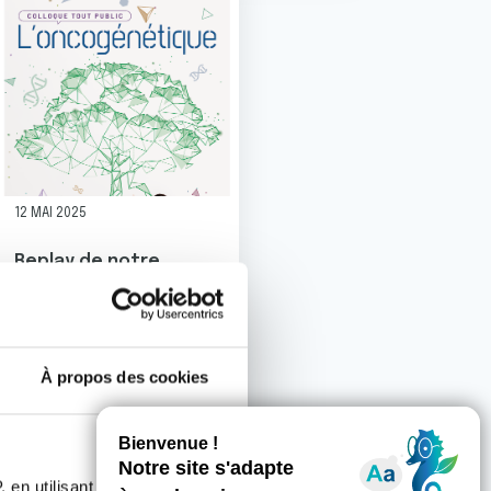
12 MAI 2025
Replay de notre
colloque scientifique
2025 sur
l'oncogénétique
gue contre le cancer a récemment déménagé du 13e au 19e arr
Le Comité de Paris de la Ligue contre le cancer a eu l’h
À propos des cookies
 le Cancer remettra le ‘Prix René et Andrée Duquesne’.
 en utilisant des