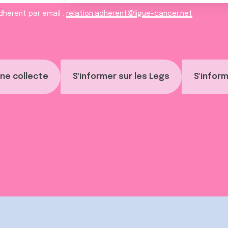
dhèrent par email :
relation.adherent@ligue-cancer.net
ne collecte
S'informer sur les Legs
S'inform