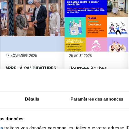
26 NOVEMBRE 2025
25 AOÛT 2025
APPEL À CANDIDATURES
Journée Portes
PRIX DUQUESNE –
Ouvertes de "La
COMITÉ DE PARIS DE LA
Maison"
LIGUE CONTRE LE
Le Comité de Paris de la Li
CANCER
Détails
Paramètres des annonces
En septembre 2026, le Comité de Paris de la ligue Contre
vos données
es
traitons vos données personnelles, telles que votre adresse IP,