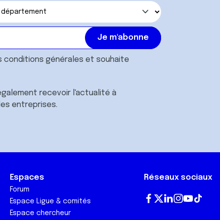
s
conditions générales
et souhaite
galement recevoir l'actualité à
des entreprises.
Espaces
Réseaux sociaux
Forum
Espace Ligue & comités
Fa
T
Lin
In
Yo
Tik
Espace chercheur