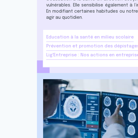
vulnérables. Elle sensibilise également à 
En modifiant certaines habitudes ou notr
agir au quotidien.
Education à la santé en milieu scolaire
Prévention et promotion des dépistage
Lig'Entreprise : Nos actions en entrepris