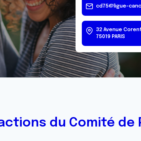
cd75@ligue-canc
32 Avenue Corent
75019
PARIS
actions du Comité de 