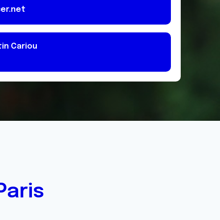
er.net
in Cariou
Paris