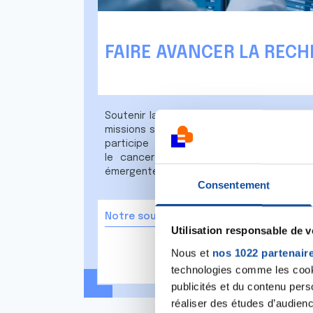
FAIRE AVANCER LA REC
Soutenir la recherche et les chercheurs 
missions statutaires de La Ligue contre l
participe activement en soutenant t
le cancer : jeunes chercheurs ou cher
émergentes, équipes labellisées, prix scien
Consentement
Notre soutien à la recherche
Utilisation responsable de 
Nous et
nos 1022 partenair
technologies comme les cooki
publicités et du contenu per
réaliser des études d’audienc