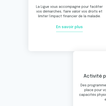
e
n
La Ligue vous accompagne pour faciliter
vos démarches, faire valoir vos droits et
t
limiter l’impact financier de la maladie.
e
m
En savoir plus
e
n
t
Activité 
Des programmes
place pour vo
capacités physiq