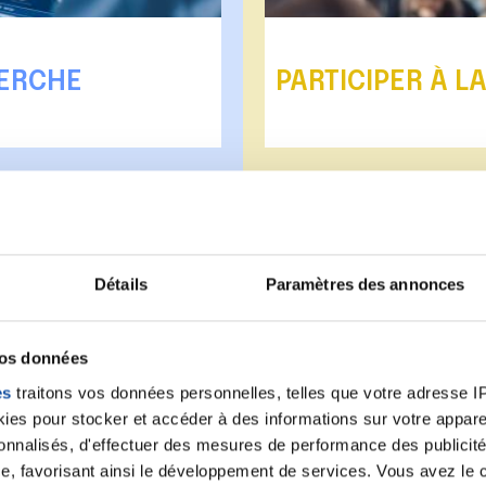
HERCHE
PARTICIPER À L
est une priorité et une des
La Ligue contre le cancer 
e cancer. Le Comité de Paris
réformes et les politiques
oute la recherche contre
malades, écouter leurs reve
cheurs confirmés, équipes
contre les facteurs de risq
tifiques.
Détails
Paramètres des annonces
Mobiliser pour agir
vos données
es
traitons vos données personnelles, telles que votre adresse IP,
es pour stocker et accéder à des informations sur votre appareil
sonnalisés, d'effectuer des mesures de performance des publicité
e, favorisant ainsi le développement de services. Vous avez le ch