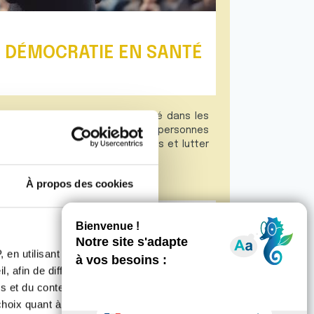
A DÉMOCRATIE EN SANTÉ
a toujours été un acteur engagé dans les
 de santé pour accompagner les personnes
ndications, défendre leurs droits et lutter
ue.
À propos des cookies
 en utilisant des
, afin de diffuser des
s et du contenu, ainsi que de
oix quant à l'utilisation de