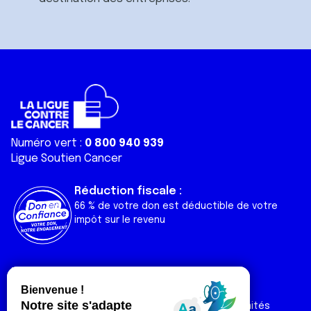
Numéro vert :
0 800 940 939
Ligue Soutien Cancer
Réduction fiscale :
66 % de votre don est déductible de votre
impôt sur le revenu
Liens utiles
Espaces
Nos actualités
Forum
Nos publications
Espace Ligue & comités