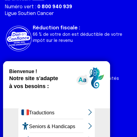
Numéro vert :
0 800 940 939
Ligue Soutien Cancer
Réduction fiscale :
66 % de votre don est déductible de votre
impôt sur le revenu
Liens utiles
Espaces
Nos actualités
Forum
Nos publications
Espace Ligue & comités
Contact
Espace chercheur
Devenir partenaire
Espace presse
Magazine Vivre
Intranet
Réseaux sociaux