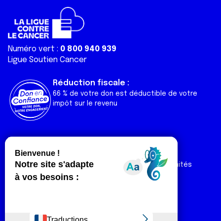
Numéro vert :
0 800 940 939
Ligue Soutien Cancer
Réduction fiscale :
66 % de votre don est déductible de votre
impôt sur le revenu
Liens utiles
Espaces
Nos actualités
Forum
Nos publications
Espace Ligue & comités
Contact
Espace chercheur
Devenir partenaire
Espace presse
Magazine Vivre
Intranet