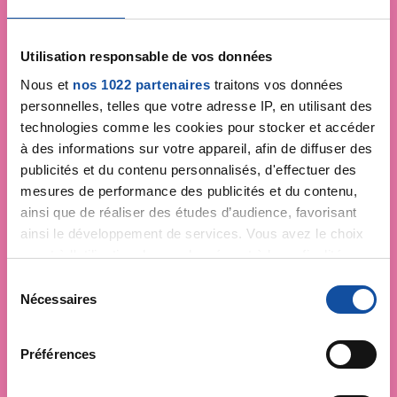
Utilisation responsable de vos données
Nous et
nos 1022 partenaires
traitons vos données
personnelles, telles que votre adresse IP, en utilisant des
technologies comme les cookies pour stocker et accéder
à des informations sur votre appareil, afin de diffuser des
publicités et du contenu personnalisés, d'effectuer des
mesures de performance des publicités et du contenu,
ainsi que de réaliser des études d’audience, favorisant
ainsi le développement de services. Vous avez le choix
quant à l'utilisation de vos données et à leurs finalités.
Vous pouvez modifier ou retirer votre consentement à
S
tout moment en consultant la Déclaration relative aux
Nécessaires
é
cookies ou en cliquant sur l'icône de confidentialité.
l
e
Préférences
Si vous le permettez, nous aimerions également :
c
Collecter des informations sur votre localisation
t