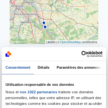
Leaflet | ©
OpenStreetMap
contributors
FONTAINEBLEAU - Hôpital
Fontainebleau
55 Bd du Maréchal Joffre
Consentement
Détails
Paramètres des annonces
77300 FONTAINEBLEAU
Utilisation responsable de vos données
JOSSIGNY - Grand Hôpital de l'Est
Nous et
nos 1022 partenaires
traitons vos données
Francilien - Site de Marne-la-
personnelles, telles que votre adresse IP, en utilisant des
Vallée
technologies comme les cookies pour stocker et accéder
2 cours de la Gondoire