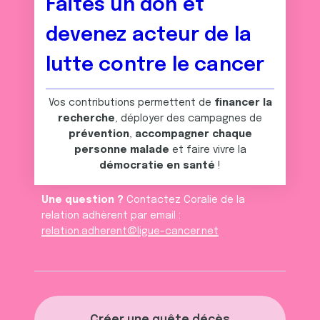
Faites un don et
devenez acteur de la
lutte contre le cancer
Vos contributions permettent de
financer la
recherche
, déployer des campagnes de
prévention
,
accompagner chaque
personne malade
et faire vivre la
démocratie en santé
!
Une question ?
Contactez Coralie de la
relation adhèrent par email :
relation.adherent@ligue-cancer.net
Créer une quête décès