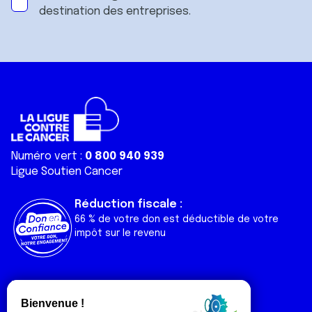
destination des entreprises.
Numéro vert :
0 800 940 939
Ligue Soutien Cancer
Réduction fiscale :
66 % de votre don est déductible de votre
impôt sur le revenu
Liens utiles
Espaces
Nos actualités
Forum