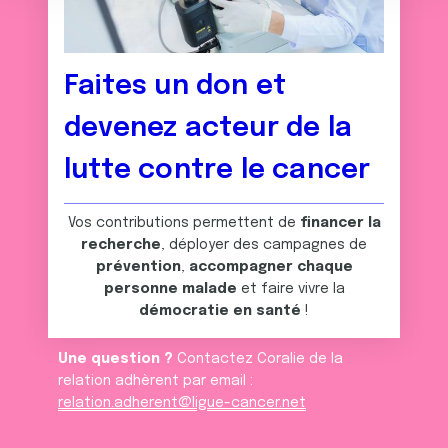
n
notre site avec nos partenaires de médias sociaux, de
t
publicité et d'analyse, qui peuvent combiner celles-ci
avec d'autres informations que vous leur avez fournies
Faites un don et
ou qu'ils ont collectées lors de votre utilisation de leurs
services.
devenez acteur de la
lutte contre le cancer
Vos contributions permettent de
financer la
recherche
, déployer des campagnes de
prévention
,
accompagner chaque
personne malade
et faire vivre la
démocratie en santé
!
Une question ?
Contactez Coralie de la
relation adhèrent par email :
relation.adherent@ligue-cancer.net