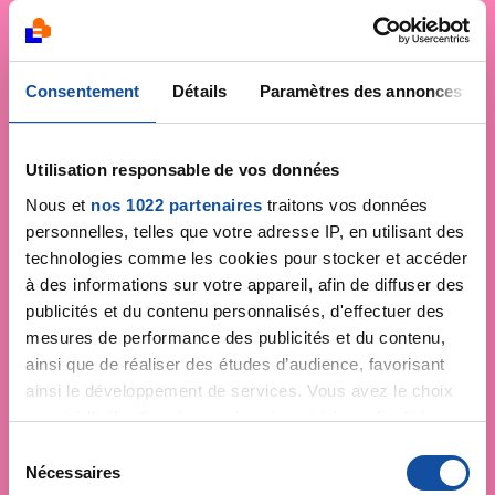
Consentement
Détails
Paramètres des annonces
Utilisation responsable de vos données
Nous et
nos 1022 partenaires
traitons vos données
personnelles, telles que votre adresse IP, en utilisant des
technologies comme les cookies pour stocker et accéder
à des informations sur votre appareil, afin de diffuser des
publicités et du contenu personnalisés, d'effectuer des
mesures de performance des publicités et du contenu,
ainsi que de réaliser des études d’audience, favorisant
ainsi le développement de services. Vous avez le choix
quant à l'utilisation de vos données et à leurs finalités.
Vous pouvez modifier ou retirer votre consentement à
S
tout moment en consultant la Déclaration relative aux
Nécessaires
é