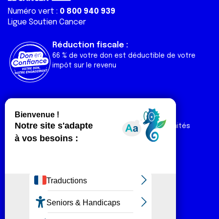
Numéro vert :
0 800 940 939
Ligue Soutien Cancer
Réduction fiscale :
66 % de votre don est déductible de votre
impôt sur le revenu
Liens utiles
Espaces
Nos actualités
Forum
Nos publications
Espace Ligue & comités
Contact
Espace chercheur
Devenir partenaire
Espace presse
Magazine Vivre
Intranet
Réseaux sociaux