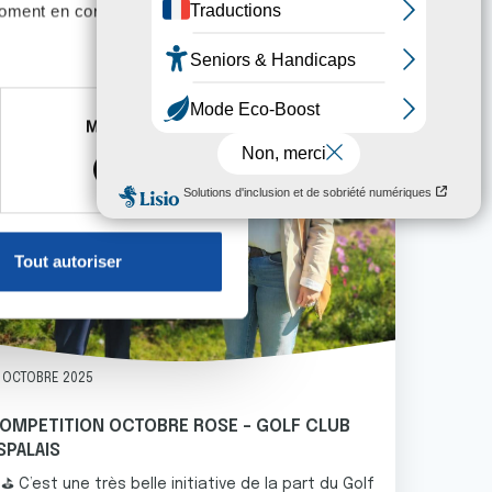
ous intéresser
moment en consultant la
ge
es à plusieurs mètres près
Marketing
s spécifiques (empreintes
, reportez-vous à la
section «
claration sur les cookies.
Tout autoriser
nnalités relatives aux médias
on de notre site avec nos
 d'autres informations que
 OCTOBRE 2025
OMPETITION OCTOBRE ROSE - GOLF CLUB
SPALAIS
⛳️ C’est une très belle initiative de la part du Golf