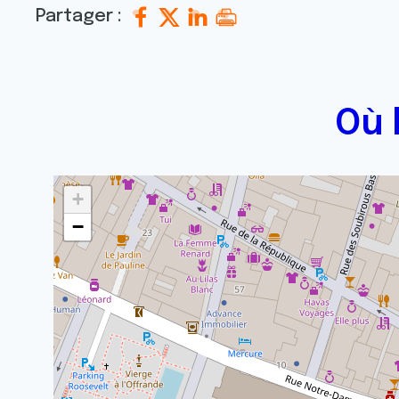
Partager :
Où 
+
−