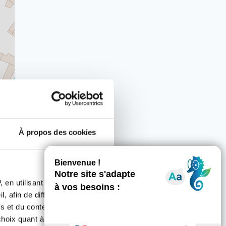
À propos des cookies
utors
 en utilisant des
, afin de diffuser des
s et du contenu, ainsi que de
oix quant à l'utilisation de