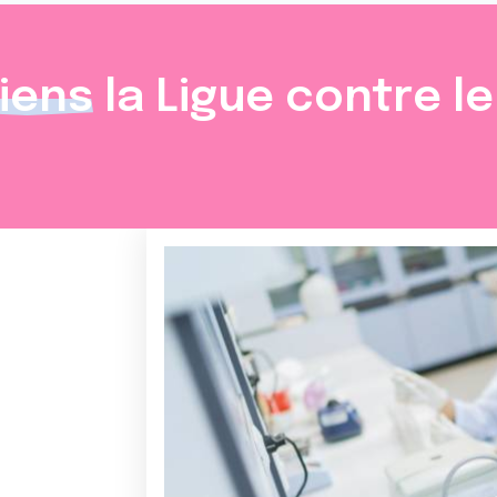
iens
la Ligue contre l