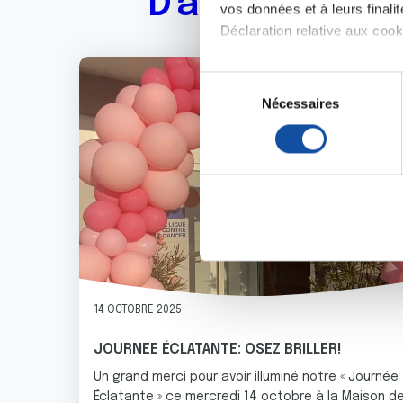
D'autres actu
vos données et à leurs final
Déclaration relative aux cooki
Image
Si vous le permettez, nous a
S
Collecter des informa
Nécessaires
é
Identifier votre appar
l
digitales).
e
Pour en savoir plus sur le tr
c
Détails »
. Vous pouvez modifi
t
i
Les cookies nous permettent d
o
sociaux et d'analyser notre t
n
partenaires de médias sociaux
d
vous leur avez fournies ou qu'
u
14 OCTOBRE 2025
c
o
JOURNEE ÉCLATANTE: OSEZ BRILLER!
n
Un grand merci pour avoir illuminé notre « Journée
s
Éclatante » ce mercredi 14 octobre à la Maison d