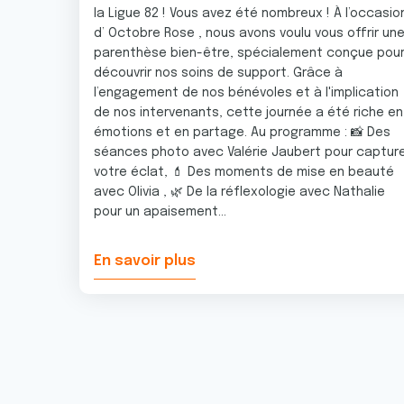
e
la Ligue 82 ! Vous avez été nombreux ! À l’occasio
n
d’ Octobre Rose , nous avons voulu vous offrir un
t
parenthèse bien-être, spécialement conçue pou
e
découvrir nos soins de support. Grâce à
m
l’engagement de nos bénévoles et à l'implication
e
de nos intervenants, cette journée a été riche en
n
émotions et en partage. Au programme : 📸 Des
séances photo avec Valérie Jaubert pour captur
t
votre éclat, 💄 Des moments de mise en beauté
avec Olivia , 🌿 De la réflexologie avec Nathalie
pour un apaisement...
En savoir plus