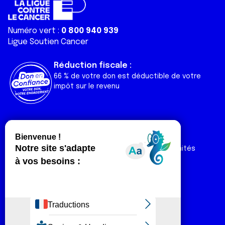
Numéro vert :
0 800 940 939
Ligue Soutien Cancer
Réduction fiscale :
66 % de votre don est déductible de votre
impôt sur le revenu
Liens utiles
Espaces
Nos actualités
Forum
Nos publications
Espace Ligue & comités
Contact
Espace chercheur
Devenir partenaire
Espace presse
Magazine Vivre
Intranet
Réseaux sociaux