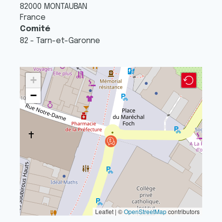
82000
MONTAUBAN
France
Comité
82 - Tarn-et-Garonne
+
−
Leaflet | ©
OpenStreetMap
contributors