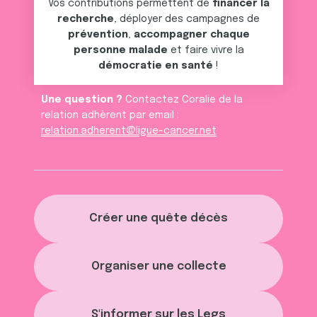
Vos contributions permettent de
financer la
recherche
, déployer des campagnes de
prévention
,
accompagner chaque
personne malade
et faire vivre la
démocratie en santé
!
Une question ?
Contactez Coralie de la
relation adhèrent par email :
relation.adherent@ligue-cancer.net
Créer une quête décès
Organiser une collecte
S'informer sur les Legs