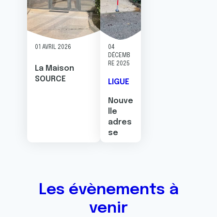
01 AVRIL 2026
04
DÉCEMB
RE 2025
La Maison
SOURCE
LIGUE
Nouve
lle
adres
se
Les évènements à
venir