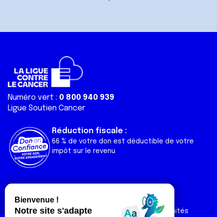
Numéro vert :
0 800 940 939
Ligue Soutien Cancer
Réduction fiscale :
66 % de votre don est déductible de votre
impôt sur le revenu
Liens utiles
Espaces
Nos actualités
Forum
Nos publications
Espace Ligue & comités