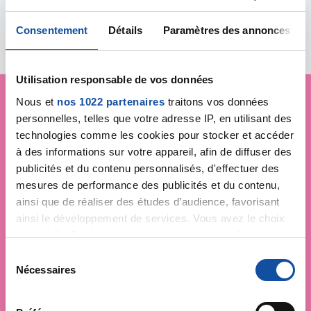
Tous les évènements
Consentement
Détails
Paramètres des annonces
Utilisation responsable de vos données
Nous et
nos 1022 partenaires
traitons vos données
personnelles, telles que votre adresse IP, en utilisant des
Je soutiens
la Ligue
technologies comme les cookies pour stocker et accéder
contre le cancer
à des informations sur votre appareil, afin de diffuser des
publicités et du contenu personnalisés, d'effectuer des
mesures de performance des publicités et du contenu,
ainsi que de réaliser des études d’audience, favorisant
ainsi le développement de services. Vous avez le choix
quant à l'utilisation de vos données et à leurs finalités.
Vous pouvez modifier ou retirer votre consentement à
S
tout moment en consultant la Déclaration relative aux
Nécessaires
é
cookies ou en cliquant sur l'icône de confidentialité.
l
e