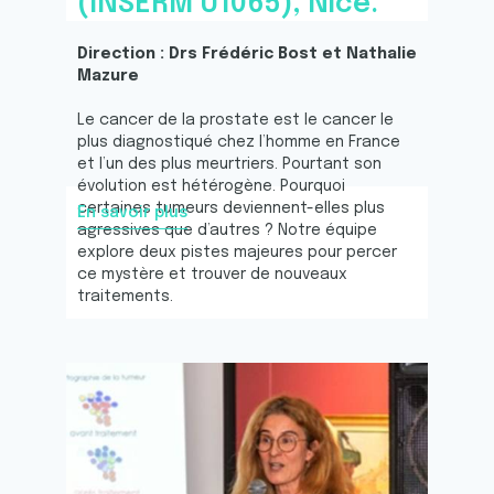
(INSERM U1065), Nice.
Direction : Drs Frédéric Bost et Nathalie
Mazure
Le cancer de la prostate est le cancer le
plus diagnostiqué chez l’homme en France
et l’un des plus meurtriers. Pourtant son
évolution est hétérogène. Pourquoi
certaines tumeurs deviennent-elles plus
En savoir plus
agressives que d’autres ? Notre équipe
explore deux pistes majeures pour percer
ce mystère et trouver de nouveaux
traitements.