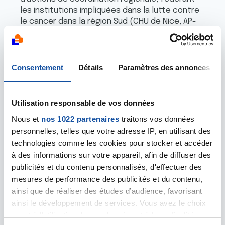
les institutions impliquées dans la lutte contre
le cancer dans la région Sud (CHU de Nice, AP-
HM, Centre Antoine Lacassagne, Institut Paoli-
Calmettes, l’Université Côte d’Azur, Aix-
Marseille Université, l’Inserm, le CNRS et l’INRIA)
ou la réalisation de projets soutenus par le
Consentement
Détails
Paramètres des annonces
Canceropôle dans la Région Sud.
Le Comité départemental du Var financera les
Utilisation responsable de vos données
actions du Canceropôle à hauteur de 40 000€
Nous et
nos 1022 partenaires
traitons vos données
par an sur une durée de trois ans, dont 20 000 €
pour les jeunes chercheurs, de favoriser les
personnelles, telles que votre adresse IP, en utilisant des
binômes "chercheurs-clinicien" dans le cadre
technologies comme les cookies pour stocker et accéder
de la recherche translationnelle.
à des informations sur votre appareil, afin de diffuser des
La première année de financement à aussi
publicités et du contenu personnalisés, d'effectuer des
permis de financer les prix des 3 meilleures
mesures de performance des publicités et du contenu,
communications orales du Workshop jeunes
ainsi que de réaliser des études d’audience, favorisant
chercheurs d'Octobre 2023, qui a eu lieu à
ainsi le développement de services. Vous avez le choix
Porquerolles.
quant à l'utilisation de vos données et à leurs finalités.