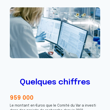
Quelques chiffres
9
5
9
0
0
0
6
1
7
4
7
1
Le montant en €uros que le Comité du Var a investi