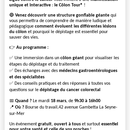
unique et interactive
:
le Côlon Tour®
!
🔵
Venez découvrir une structure gonflable géante
qui
vous permettra de comprendre de manière ludique et
pédagogique
comment évoluent les différentes lésions
du côlon
et pourquoi le dépistage est essentiel pour
sauver des vies.
👉
Au programme :
✅ Une immersion dans un
côlon géant
pour visualiser les
étapes du dépistage et du traitement
✅ Des échanges avec des
médecins gastroentérologues
et des spécialistes
✅ Des conseils pratiques et des réponses à toutes vos
questions sur le
dépistage du cancer colorectal
📅
Quand ?
Le mardi
18 mars
, de
9h30 à 16h00
📍
Où ?
Bourse du travail,42 avenue Gambetta La Seyne-
sur-Mer
Un événement
gratuit
,
ouvert à tous
et surtout
essentiel
pour votre santé et celle de vos proches
!