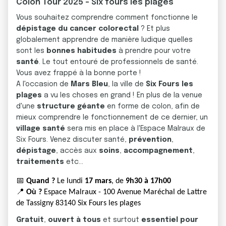
Colon Tour 2025 - Six fours les plages
Vous souhaitez comprendre comment fonctionne le
dépistage du cancer colorectal
? Et plus
globalement apprendre de manière ludique quelles
sont les
bonnes habitudes
à prendre pour votre
santé
. Le tout entouré de professionnels de santé.
Vous avez frappé à la bonne porte !
A l'occasion de
Mars Bleu
, la ville de
Six Fours les
plages
a vu les choses en grand ! En plus de la venue
d'une
structure géante
en forme de colon, afin de
mieux comprendre le fonctionnement de ce dernier, un
village santé
sera mis en place à l'Espace Malraux de
Six Fours. Venez discuter santé,
prévention
,
dépistage
, accès aux
soins
,
accompagnement
,
traitements
etc...
📅
Quand ?
Le lundi
17 mars
, de
9h30 à 17h00
📍
Où ?
Espace Malraux - 100 Avenue Maréchal de Lattre
de Tassigny 83140 Six Fours les plages
G
ratuit
,
ouvert à tous
et surtout
essentiel pour