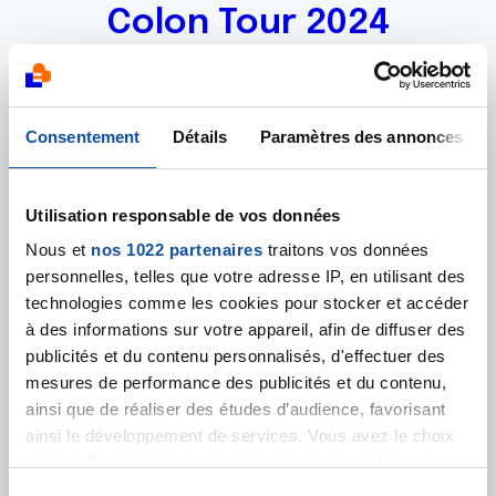
Colon Tour 2024
Consentement
Détails
Paramètres des annonces
Utilisation responsable de vos données
Nous et
nos 1022 partenaires
traitons vos données
personnelles, telles que votre adresse IP, en utilisant des
technologies comme les cookies pour stocker et accéder
à des informations sur votre appareil, afin de diffuser des
publicités et du contenu personnalisés, d'effectuer des
mesures de performance des publicités et du contenu,
07 MARS 2024
ainsi que de réaliser des études d’audience, favorisant
⚠️ CET ÉVÉNEMENT A DÉJÀ EU LIEU
ainsi le développement de services. Vous avez le choix
Colon Tour 2024 - Fréjus
quant à l'utilisation de vos données et à leurs finalités.
Qu'est-ce que le Côlon Tour® ?
Vous pouvez modifier ou retirer votre consentement à