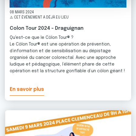
m
médias sociaux et d'analyser notre trafic. Nous
e
partageons également des informations sur l'utilisation de
08 MARS 2024
n
notre site avec nos partenaires de médias sociaux, de
⚠️ CET ÉVÉNEMENT A DÉJÀ EU LIEU
t
publicité et d'analyse, qui peuvent combiner celles-ci
Colon Tour 2024 - Draguignan
avec d'autres informations que vous leur avez fournies
Qu'est-ce que le Côlon Tour® ?
ou qu'ils ont collectées lors de votre utilisation de leurs
Le Côlon Tour® est une opération de prévention,
services.
d’information et de sensibilisation au dépistage
organisé du cancer colorectal. Avec une approche
ludique et pédagogique, l’élément phare de cette
opération est la structure gonflable d’un côlon géant !
En savoir plus