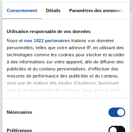
Consentement
Détails
Paramètres des annonces
Toute l’année le casino de Fréjus vous
propose de nombreux spectacles en
Utilisation responsable de vos données
association avec la ville de Fréjus ainsi que des
Nous et
nos 1022 partenaires
traitons vos données
expositions et des conférences. Il vous
personnelles, telles que votre adresse IP, en utilisant des
propose également un élégant restaurant Le
technologies comme les cookies pour stocker et accéder
Ponton.
à des informations sur votre appareil, afin de diffuser des
De plus, depuis 2020, le Casino de Fréjus est
publicités et du contenu personnalisés, d'effectuer des
cetifié ISO 9001 version 2015 témoignant de
mesures de performance des publicités et du contenu,
son engagement envers des normes de
ainsi que de réaliser des études d’audience, favorisant
qualité élevées.
ainsi le développement de services. Vous avez le choix
quant à l'utilisation de vos données et à leurs finalités.
Vous pouvez modifier ou retirer votre consentement à
S
tout moment en consultant la Déclaration relative aux
Nécessaires
é
cookies ou en cliquant sur l'icône de confidentialité.
l
e
Préférences
Site internet