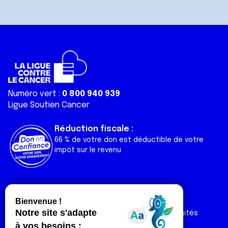
avec d'autres informations que vous leur avez fournies
ou qu'ils ont collectées lors de votre utilisation de leurs
services.
Numéro vert :
0 800 940 939
Ligue Soutien Cancer
Réduction fiscale :
66 % de votre don est déductible de votre
impôt sur le revenu
Liens utiles
Espaces
Nos actualités
Forum
Nos publications
Espace Ligue & comités
Contact
Espace chercheur