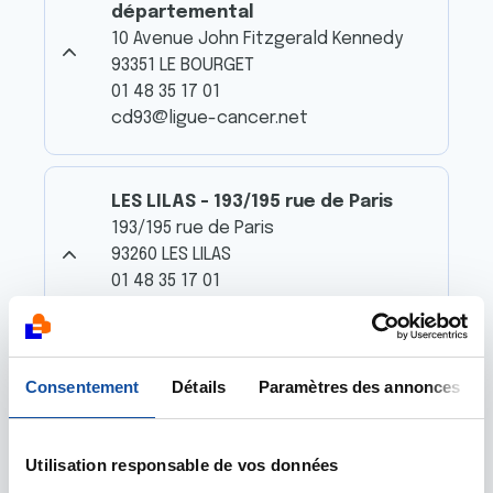
départemental
10 Avenue John Fitzgerald Kennedy
93351 LE BOURGET
01 48 35 17 01
cd93@ligue-cancer.net
LES LILAS - 193/195 rue de Paris
193/195 rue de Paris
93260 LES LILAS
01 48 35 17 01
cd93@ligue-cancer.net
Consentement
Détails
Paramètres des annonces
LES LILAS - 4 Cour Saint-Paul
4 Cour Saint-Paul
93260 LES LILAS
Utilisation responsable de vos données
01 48 35 17 01