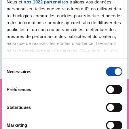
cd93@ligue-cancer.net
Nous et
nos 1022 partenaires
traitons vos données
personnelles, telles que votre adresse IP, en utilisant des
technologies comme les cookies pour stocker et accéder
à des informations sur votre appareil, afin de diffuser des
NOISY-LE-GRAND - 138 Rue Pierre
publicités et du contenu personnalisés, d'effectuer des
Brossolette
mesures de performance des publicités et du contenu,
138 Rue Pierre Brossolette
ainsi que de réaliser des études d’audience, favorisant
93160 NOISY-LE-GRAND
ainsi le développement de services. Vous avez le choix
quant à l'utilisation de vos données et à leurs finalités.
Vous pouvez modifier ou retirer votre consentement à
S
tout moment en consultant la Déclaration relative aux
Nécessaires
é
cookies ou en cliquant sur l'icône de confidentialité.
l
e
Préférences
Si vous le permettez, nous aimerions également :
c
Je soutiens
la Ligue
Collecter des informations sur votre localisation
t
géographique qui peuvent être précises à plusieurs
i
Statistiques
contre le cancer
mètres près
o
Identifier votre appareil en l'analysant activement
n
Marketing
pour en relever les caractéristiques spécifiques
d