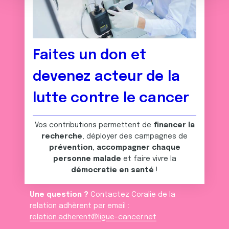
e
partageons également des informations sur l'utilisation de
n
notre site avec nos partenaires de médias sociaux, de
t
publicité et d'analyse, qui peuvent combiner celles-ci
avec d'autres informations que vous leur avez fournies
ou qu'ils ont collectées lors de votre utilisation de leurs
Faites un don et
services.
devenez acteur de la
lutte contre le cancer
Vos contributions permettent de
financer la
recherche
, déployer des campagnes de
prévention
,
accompagner chaque
personne malade
et faire vivre la
démocratie en santé
!
Une question ?
Contactez Coralie de la
relation adhèrent par email :
relation.adherent@ligue-cancer.net