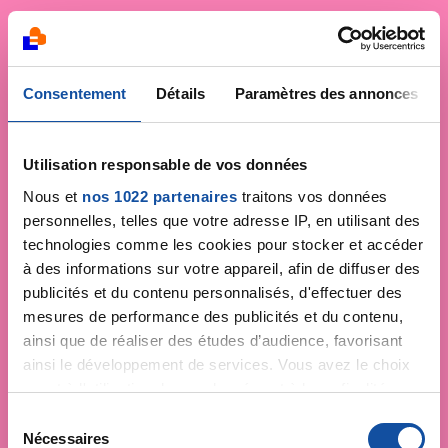
Consentement
Détails
Paramètres des annonces
Utilisation responsable de vos données
Nous et
nos 1022 partenaires
traitons vos données
personnelles, telles que votre adresse IP, en utilisant des
technologies comme les cookies pour stocker et accéder
à des informations sur votre appareil, afin de diffuser des
publicités et du contenu personnalisés, d'effectuer des
mesures de performance des publicités et du contenu,
ainsi que de réaliser des études d’audience, favorisant
ainsi le développement de services. Vous avez le choix
quant à l'utilisation de vos données et à leurs finalités.
Vous pouvez modifier ou retirer votre consentement à
S
tout moment en consultant la Déclaration relative aux
Nécessaires
é