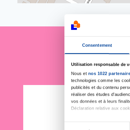
Consentement
Je sout
Utilisation responsable de 
Nous et
nos 1022 partenair
technologies comme les cooki
publicités et du contenu per
réaliser des études d’audienc
vos données et à leurs final
Déclaration relative aux cooki
Si vous le permettez, nous a
S