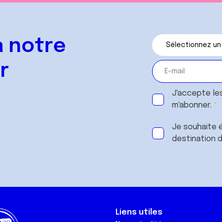
 notre
r
J'accepte le
m'abonner.
Je souhaite é
destination 
Liens utiles