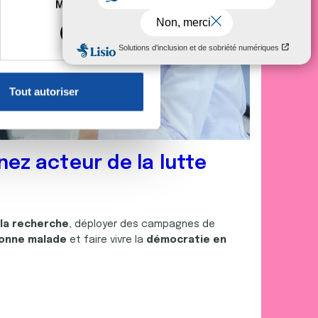
es à plusieurs mètres près
Marketing
s spécifiques (empreintes
, reportez-vous à la
section «
claration sur les cookies.
Tout autoriser
nnalités relatives aux médias
on de notre site avec nos
 d'autres informations que
nez acteur de la lutte
 la recherche
, déployer des campagnes de
onne malade
et faire vivre la
démocratie en