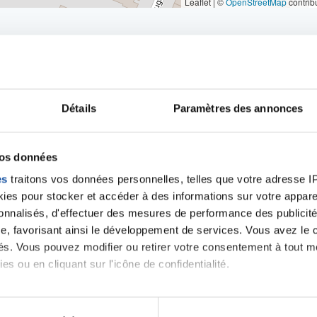
Leaflet | ©
OpenStreetMap
contrib
Détails
Paramètres des annonces
iens
la Ligue contre l
vos données
es
traitons vos données personnelles, telles que votre adresse IP,
es pour stocker et accéder à des informations sur votre appareil
sonnalisés, d'effectuer des mesures de performance des publicité
e, favorisant ainsi le développement de services. Vous avez le ch
ités. Vous pouvez modifier ou retirer votre consentement à tout 
es ou en cliquant sur l'icône de confidentialité.
imerions également :