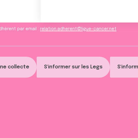
dhèrent par email :
relation.adherent@ligue-cancer.net
ne collecte
S'informer sur les Legs
S'inform