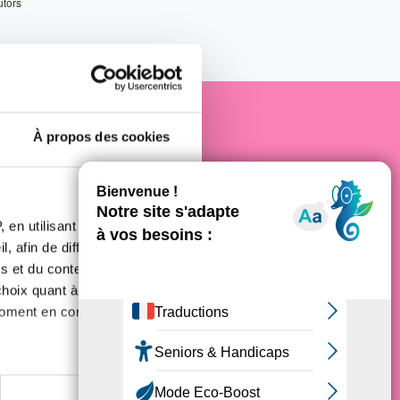
utors
À propos des cookies
e cancer
 en utilisant des
, afin de diffuser des
s et du contenu, ainsi que de
oix quant à l'utilisation de
moment en consultant la