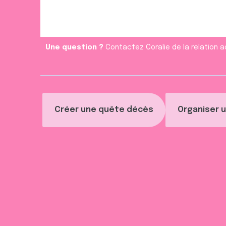
e
n
t
Une question ?
Contactez Coralie de la relation a
Créer une quête décès
Organiser u