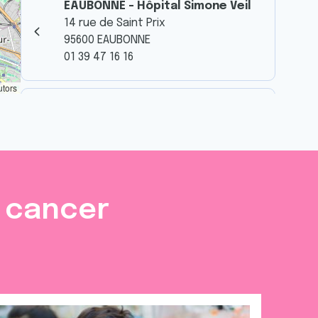
EAUBONNE - Hôpital Simone Veil
14 rue de Saint Prix
95600 EAUBONNE
01 39 47 16 16
utors
PONTOISE - Centre Hospitalier
René Dubois
6 avenue de L'ile de France
95300 PONTOISE
01 39 47 16 16
e cancer
Siège du Comité départemental,
2 boulevard Jean Allemane,
95100 Argenteuil
2 boulevard Jean Allemane
95100 Argenteuil