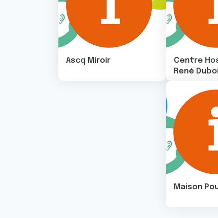
Ascq Miroir
Centre Hos
René Dubo
Image
Maison Pou