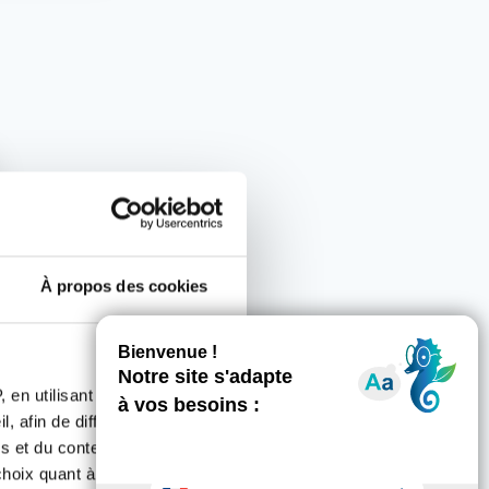
À propos des cookies
rrain ?
 en utilisant des
, afin de diffuser des
s et du contenu, ainsi que de
oix quant à l'utilisation de