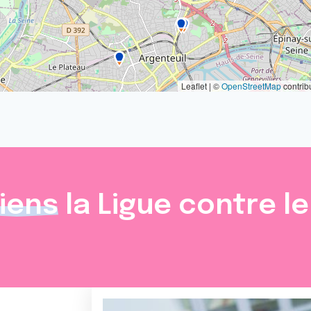
Leaflet | ©
OpenStreetMap
contrib
iens
la Ligue contre l