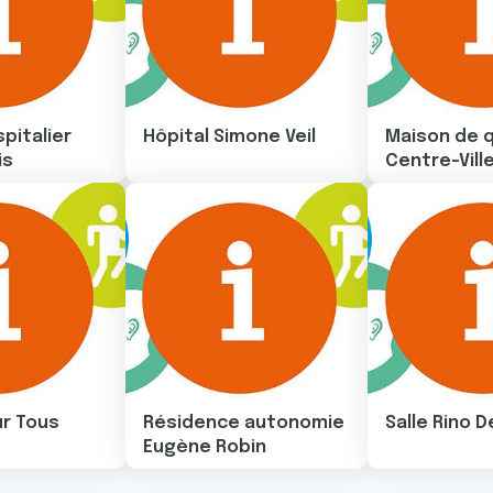
pitalier
Hôpital Simone Veil
Maison de q
is
Centre-Vill
Image
Image
r Tous
Résidence autonomie
Salle Rino D
Eugène Robin