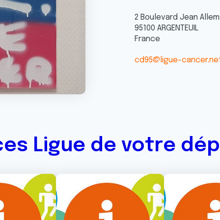
2 Boulevard Jean Alle
95100
ARGENTEUIL
France
cd95@ligue-cancer.ne
ces Ligue de votre dé
Image
Image