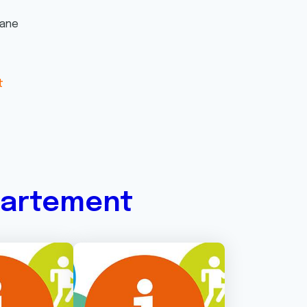
mane
t
partement
Image