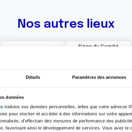
Nos autres lieux
Siège du Comité
départemental, 2
boulevard Jean
Allemane, 95100
Argenteuil
Détails
Paramètres des annonces
vos données
uver la Ligue sur le te
es
traitons vos données personnelles, telles que votre adresse IP,
es pour stocker et accéder à des informations sur votre appareil
sonnalisés, d'effectuer des mesures de performance des publicité
e, favorisant ainsi le développement de services. Vous avez le ch