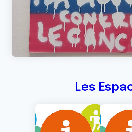
Les Espa
Image
Image