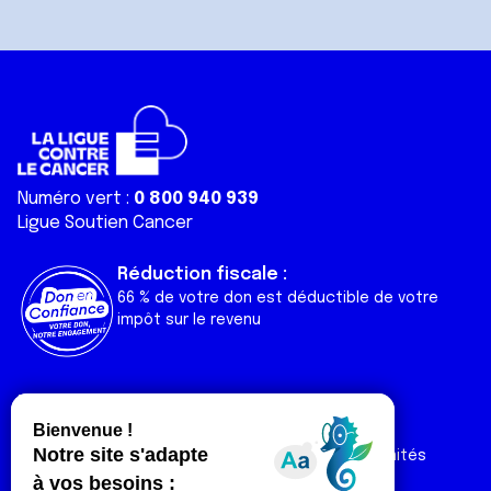
Numéro vert :
0 800 940 939
Ligue Soutien Cancer
Réduction fiscale :
66 % de votre don est déductible de votre
impôt sur le revenu
Liens utiles
Espaces
Nos actualités
Forum
Nos publications
Espace Ligue & comités
Contact
Espace chercheur