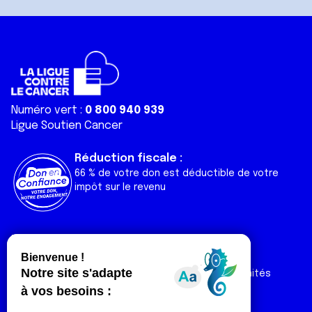
Numéro vert :
0 800 940 939
Ligue Soutien Cancer
Réduction fiscale :
66 % de votre don est déductible de votre
impôt sur le revenu
Liens utiles
Espaces
Nos actualités
Forum
Nos publications
Espace Ligue & comités
Contact
Espace chercheur
Devenir partenaire
Espace presse