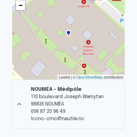
−
Leaflet | ©
OpenStreetMap
contributors
NOUMÉA - Médipôle
110 boulevard Joseph Wamytan
98835 NOUMÉA
006 87 20 96 49
lccnc-crnc@nautile.nc