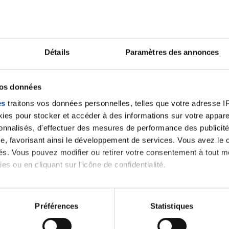
iens
la Ligue contre l
Détails
Paramètres des annonces
vos données
es
traitons vos données personnelles, telles que votre adresse IP,
es pour stocker et accéder à des informations sur votre appareil
sonnalisés, d'effectuer des mesures de performance des publicité
e, favorisant ainsi le développement de services. Vous avez le ch
ités. Vous pouvez modifier ou retirer votre consentement à tout 
es ou en cliquant sur l'icône de confidentialité.
imerions également :
tions sur votre localisation géographique qui peuvent être précis
Préférences
Statistiques
eil en l'analysant activement pour en relever les caractéristique