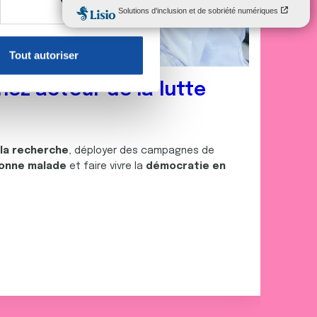
, reportez-vous à la
section «
claration sur les cookies.
Tout autoriser
nnalités relatives aux médias
on de notre site avec nos
nez acteur de la lutte
 d'autres informations que
 la recherche
, déployer des campagnes de
onne malade
et faire vivre la
démocratie en