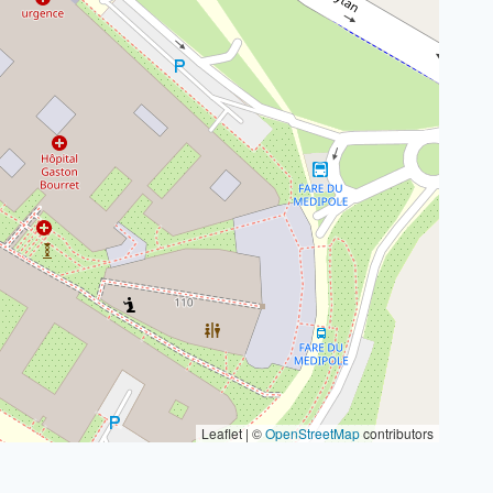
Leaflet | ©
OpenStreetMap
contributors