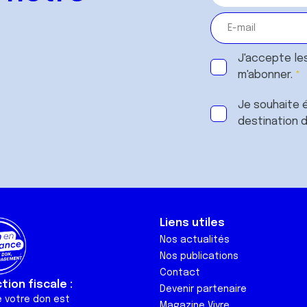
J'accepte le
m'abonner.
Je souhaite é
destination 
Liens utiles
Nos actualités
Nos publications
Contact
ion fiscale :
Devenir partenaire
e votre don est
Magazine Vivre