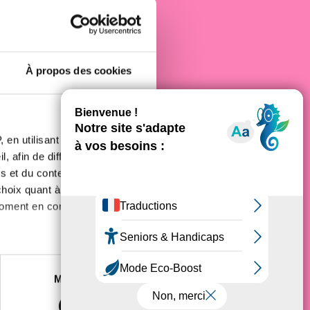
e cancer
À propos des cookies
 en utilisant des
, afin de diffuser des
s et du contenu, ainsi que de
oix quant à l'utilisation de
moment en consultant la
es à plusieurs mètres près
Marketing
s spécifiques (empreintes