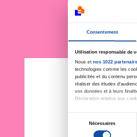
Je sout
Consentement
Utilisation responsable de 
Nous et
nos 1022 partenair
technologies comme les cooki
publicités et du contenu per
réaliser des études d’audienc
vos données et à leurs final
Déclaration relative aux cooki
Si vous le permettez, nous a
S
Collecter des informa
Nécessaires
é
Identifier votre appar
l
digitales).