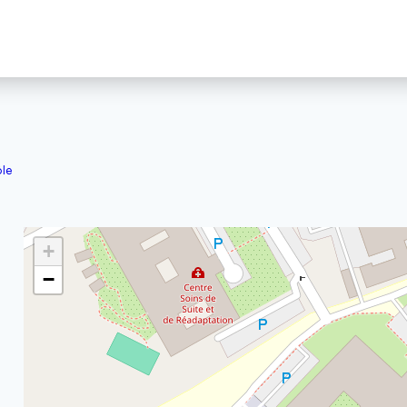
ôle
+
−