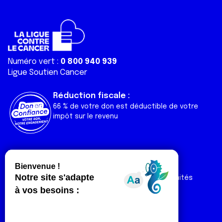
Numéro vert :
0 800 940 939
Ligue Soutien Cancer
Réduction fiscale :
66 % de votre don est déductible de votre
impôt sur le revenu
Liens utiles
Espaces
Nos actualités
Forum
Nos publications
Espace Ligue & comités
Contact
Espace chercheur
Devenir partenaire
Espace presse
Magazine Vivre
Intranet