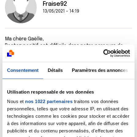
Fraise92
13/05/2021 - 14:19
Ma chère Gaëlle,
Restez positif est difficile dans notre parcours de
soins mais garder le moral est très important pour
guérir et aller mieux.
Je ne sais que trop bien que ce n'est pas facile,
Consentement
Détails
Paramètres des annonces
essayez de penser aux points positifs, aux batailles
gagnées mêmes si elles sont minimes, la guerre
contre ce foutu cancer est longue et éprouvante
Utilisation responsable de vos données
alors ne retenez que le meilleur car dans chaque
difficultés de la vie il y a du bon.
Nous et
nos 1022 partenaires
traitons vos données
Riez Gaëlle, regardez des vidéos et des films qui font
personnelles, telles que votre adresse IP, en utilisant des
rire, j'étais moi même totalement seule les premiers
technologies comme les cookies pour stocker et accéder
mois de ma maladie et je passé mon temps en
à des informations sur votre appareil, afin de diffuser des
regardant les anciennes diffusions de ''On ne
publicités et du contenu personnalisés, d'effectuer des
demande qu'à en Rire'' cela me faisait du bien.