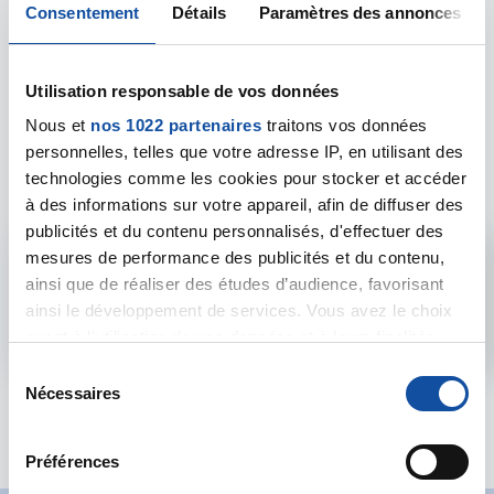
Consentement
Détails
Paramètres des annonces
Utilisation responsable de vos données
Nous et
Les intervenants du
nos 1022 partenaires
traitons vos données
personnelles, telles que votre adresse IP, en utilisant des
forum
technologies comme les cookies pour stocker et accéder
à des informations sur votre appareil, afin de diffuser des
publicités et du contenu personnalisés, d'effectuer des
mesures de performance des publicités et du contenu,
Admin forum
ainsi que de réaliser des études d’audience, favorisant
ainsi le développement de services. Vous avez le choix
Voir le profil
quant à l'utilisation de vos données et à leurs finalités.
Vous pouvez modifier ou retirer votre consentement à
S
tout moment en consultant la Déclaration relative aux
Nécessaires
é
cookies ou en cliquant sur l'icône de confidentialité.
l
e
Préférences
Si vous le permettez, nous aimerions également :
c