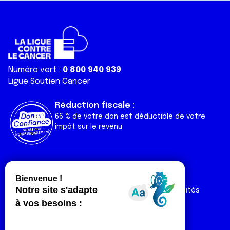
ou qu'ils ont collectées lors de votre utilisation de leurs
services.
Numéro vert :
0 800 940 939
Ligue Soutien Cancer
Réduction fiscale :
66 % de votre don est déductible de votre
impôt sur le revenu
Liens utiles
Espaces
Nos actualités
Forum
Nos publications
Espace Ligue & comités
Contact
Espace chercheur
Devenir partenaire
Espace presse
Magazine Vivre
Intranet