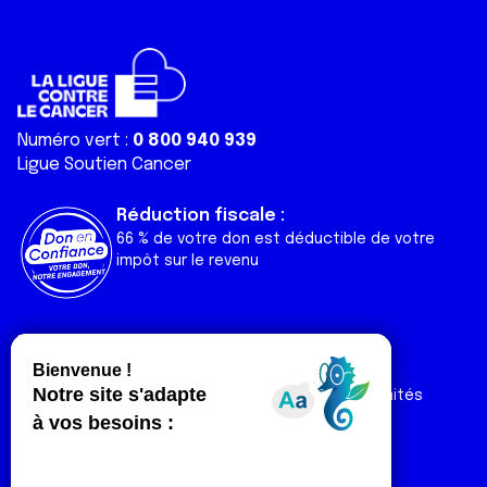
Numéro vert :
0 800 940 939
Ligue Soutien Cancer
Réduction fiscale :
66 % de votre don est déductible de votre
impôt sur le revenu
Liens utiles
Espaces
Nos actualités
Forum
Nos publications
Espace Ligue & comités
Contact
Espace chercheur
Devenir partenaire
Espace presse
Magazine Vivre
Intranet