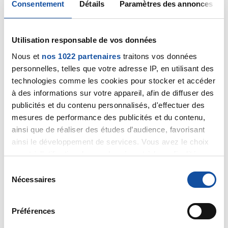
Hello
Consentement
Détails
Paramètres des annonces
Nous avons enfin tourner la dernière page du livre de
cette maudite année 2020 et nous pouvons écrire la
première page de 2021.
Utilisation responsable de vos données
J'espère que cette nouvelle année sera placée sous
Nous et
nos 1022 partenaires
traitons vos données
le signe de la liberté retrouvée.
personnelles, telles que votre adresse IP, en utilisant des
Je vous souhaite une année avec plein de guérisons,
technologies comme les cookies pour stocker et accéder
de rémissions, de stabilisation, des traitements les
à des informations sur votre appareil, afin de diffuser des
plus efficaces possibles et des effets secondaires
les plus doux possibles.
publicités et du contenu personnalisés, d'effectuer des
Mais je vous souhaite aussi du soleil, de la joie, des
mesures de performance des publicités et du contenu,
fous rires, de belles émotions, l'amour de vos proches
ainsi que de réaliser des études d’audience, favorisant
et encore plein plein de trucs, de bidules super
ainsi le développement de services. Vous avez le choix
chouette
quant à l'utilisation de vos données et à leurs finalités.
Belle année 2021
Vous pouvez modifier ou retirer votre consentement à
S
Bien à vous
tout moment en consultant la Déclaration relative aux
Nécessaires
é
Stephane
cookies ou en cliquant sur l'icône de confidentialité.
l
Citer
e
Préférences
Si vous le permettez, nous aimerions également :
c