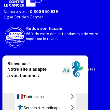
Numéro vert :
0 800 940 939
Ligue Soutien Cancer
Réduction fiscale :
66 % de votre don est déductible de votre
impôt sur le revenu
Liens utiles
Espaces
Nos actualités
Forum
Nos publications
Espace Ligue & comités
Contact
Espace chercheur
Devenir partenaire
Espace presse
Magazine Vivre
Intranet
Réseaux sociaux