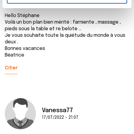
n
t
Les cookies nous permettent de personnaliser le contenu
e
Hello Stéphane
et les annonces, d'offrir des fonctionnalités relatives aux
Voilà un bon plan bien mérité : farniente , massage ,
m
médias sociaux et d'analyser notre trafic. Nous
pieds sous la table et re belote …
e
partageons également des informations sur l'utilisation de
Je vous souhaite toute la quiétude du monde à vous
n
notre site avec nos partenaires de médias sociaux, de
deux .
t
publicité et d'analyse, qui peuvent combiner celles-ci
Bonnes vacances
avec d'autres informations que vous leur avez fournies
Béatrice
ou qu'ils ont collectées lors de votre utilisation de leurs
services.
Citer
Vanessa77
17/07/2022 - 21:07