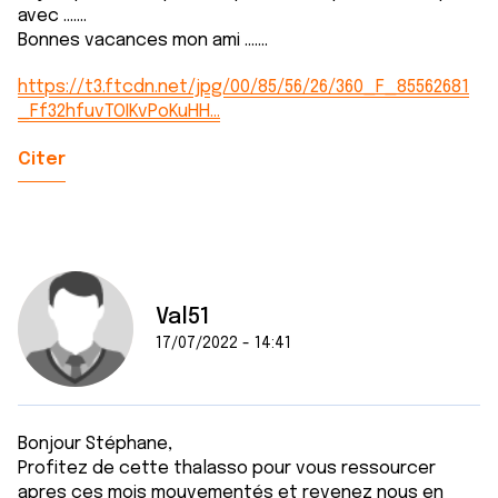
avec .......
Bonnes vacances mon ami .......
https://t3.ftcdn.net/jpg/00/85/56/26/360_F_85562681
_Ff32hfuvTOIKvPoKuHH…
Citer
Val51
17/07/2022 - 14:41
Bonjour Stéphane,
Profitez de cette thalasso pour vous ressourcer
apres ces mois mouvementés et revenez nous en