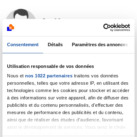
Dan83
09/11/2022 - 15:25
Consentement
Détails
Paramètres des annonces
Bonjour Patrice, voilà une bien triste nouvelle qui m'a
fait monter les larmes. Je vous adresse mes plus
Utilisation responsable de vos données
sincères condoléances. Vous avez toujours été
Nous et
nos 1022 partenaires
traitons vos données
présent pour votre épouse et avez respecté ses
personnelles, telles que votre adresse IP, en utilisant des
dernières volontés, vous êtes resté présent jusqu'à
son dernier souffle ce qui lui a permis de partir pour
technologies comme les cookies pour stocker et accéder
son long voyage en toute sérénité.
à des informations sur votre appareil, afin de diffuser des
Merci pour votre générosité qui peut rendre service à
publicités et du contenu personnalisés, d'effectuer des
certaines d'entre nous. Bon courage pour les jours à
mesures de performance des publicités et du contenu,
venir, et surtout n'oubliez jamais que votre amour et
ainsi que de réaliser des études d’audience, favorisant
votre présence l'ont accompagné jusqu'à son dernier
ainsi le développement de services. Vous avez le choix
sommeil. Danielle
quant à l'utilisation de vos données et à leurs finalités.