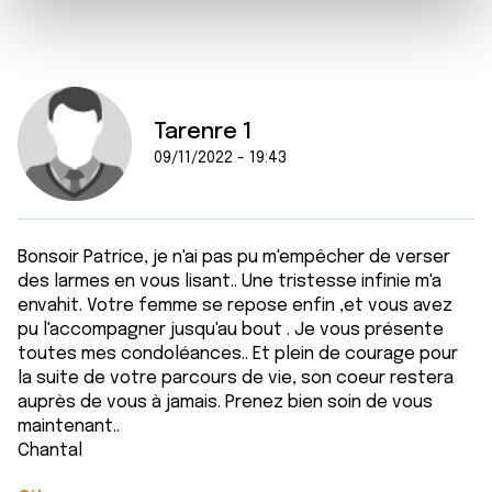
e
et les annonces, d'offrir des fonctionnalités relatives aux
m
médias sociaux et d'analyser notre trafic. Nous
e
partageons également des informations sur l'utilisation de
n
notre site avec nos partenaires de médias sociaux, de
t
publicité et d'analyse, qui peuvent combiner celles-ci
Tarenre 1
avec d'autres informations que vous leur avez fournies
09/11/2022 - 19:43
ou qu'ils ont collectées lors de votre utilisation de leurs
services.
Bonsoir Patrice, je n'ai pas pu m'empêcher de verser
des larmes en vous lisant.. Une tristesse infinie m'a
envahit. Votre femme se repose enfin ,et vous avez
pu l'accompagner jusqu'au bout . Je vous présente
toutes mes condoléances.. Et plein de courage pour
la suite de votre parcours de vie, son coeur restera
auprès de vous à jamais. Prenez bien soin de vous
maintenant..
Chantal