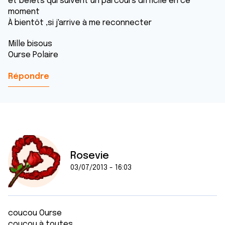
et belets qui suivent un parcours difficile en ce
moment
À bientôt ,si j'arrive à me reconnecter
Mille bisous
Ourse Polaire
Répondre
Rosevie
03/07/2013 - 16:03
coucou Ourse
coucou à toutes