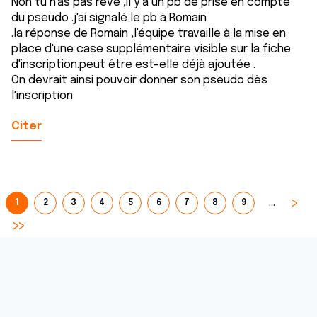
Non tu n'as pas rêvé ,il y a un pb de prise en compte
du pseudo .j'ai signalé le pb à Romain
.la réponse de Romain ,l'équipe travaille à la mise en
place d'une case supplémentaire visible sur la fiche
d'inscription.peut être est-elle déjà ajoutée .
On devrait ainsi pouvoir donner son pseudo dès
l'inscription
Citer
…
1
2
3
4
5
6
7
8
9