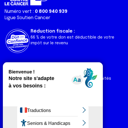
Numéro vert :
0 800 940 939
Ligue Soutien Cancer
Réduction fiscale :
66 % de votre don est déductible de votre
impôt sur le revenu
Liens utiles
Espaces
Nos actualités
Forum
Nos publications
Espace Ligue & comités
Contact
Espace chercheur
Devenir partenaire
Espace presse
Magazine Vivre
Intranet
Réseaux sociaux