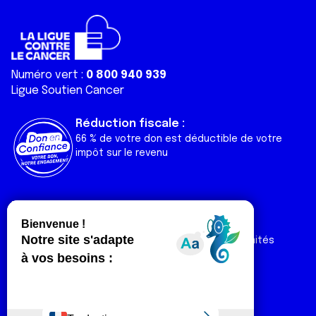
Numéro vert :
0 800 940 939
Ligue Soutien Cancer
Réduction fiscale :
66 % de votre don est déductible de votre
impôt sur le revenu
Liens utiles
Espaces
Nos actualités
Forum
Nos publications
Espace Ligue & comités
Contact
Espace chercheur
Devenir partenaire
Espace presse
Magazine Vivre
Intranet