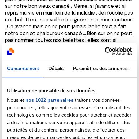
sur notre bon vieux canapé . Même, si j'avance et ai
repris ma vie en main loin de la maladie . Je n'oublie pas
nos belettes , nos vaillantes guerrières, mes soutiens
. On avance mais on ne peut jamais lâché tout à fait
notre bon et chaleureux canapé ... Bien sur on ne peut
pas nommer toutes nos belettes : elles sont si
nombreuses nos étoiles mais n'oubliez jamais" elles
sont là à tout jamais dans nos coeurs". Bisous à tous
et toutes comme au temps des choubidous, aux
longues conversations "parfois très animées", et aux
Consentement
Détails
Paramètres des annonces
fleurs de mon homme . mamie.J
Citer
Utilisation responsable de vos données
Nous et
nos 1022 partenaires
traitons vos données
personnelles, telles que votre adresse IP, en utilisant des
technologies comme les cookies pour stocker et accéder
à des informations sur votre appareil, afin de diffuser des
publicités et du contenu personnalisés, d'effectuer des
jayne
mesures de performance des publicités et du contenu,