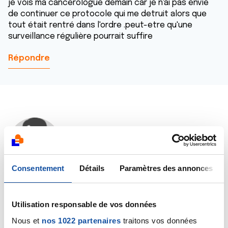
je vois ma cancerologue demain car je n'ai pas envie
de continuer ce protocole qui me detruit alors que
tout était rentré dans l'ordre .peut-etre qu'une
surveillance régulière pourrait suffire
Répondre
Dr A.Marceau
18/03/2020 - 11:50
Consentement
Détails
Paramètres des annonces
Bonjour,
Utilisation responsable de vos données
Certains médicaments antiestrogéniques peuvent en
effet aggraver une ostéoporose. Votre cancérologue
Nous et
nos 1022 partenaires
traitons vos données