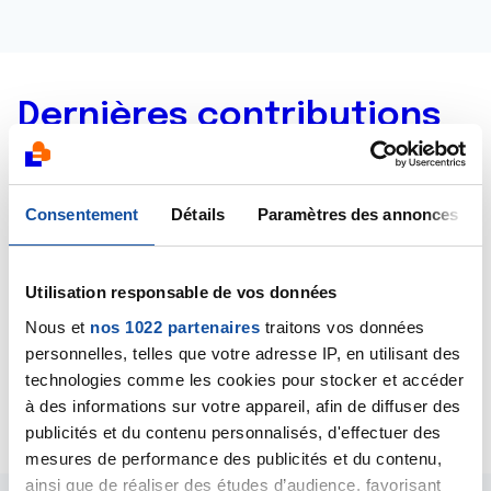
Dernières contributions
09/04/2020
Création de la discussion
sevrage morphine
Consentement
Détails
Paramètres des annonces
21/03/2020
Création de la discussion
chimio et douleurs
Utilisation responsable de vos données
musculaires
Nous et
nos 1022 partenaires
traitons vos données
personnelles, telles que votre adresse IP, en utilisant des
18/03/2020
technologies comme les cookies pour stocker et accéder
Création de la discussion
chimio et osteoporose
à des informations sur votre appareil, afin de diffuser des
publicités et du contenu personnalisés, d'effectuer des
mesures de performance des publicités et du contenu,
ainsi que de réaliser des études d’audience, favorisant