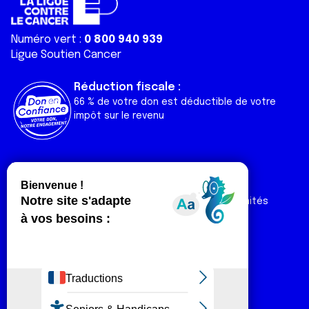
Numéro vert :
0 800 940 939
Ligue Soutien Cancer
Réduction fiscale :
66 % de votre don est déductible de votre
impôt sur le revenu
Liens utiles
Espaces
Nos actualités
Forum
Nos publications
Espace Ligue & comités
Contact
Espace chercheur
Devenir partenaire
Espace presse
Magazine Vivre
Intranet
Réseaux sociaux