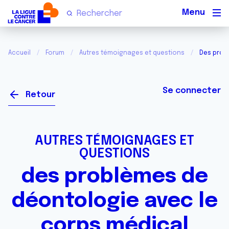
Men
Accueil
Forum
Autres témoignages et questions
Des prob
Se connecter
Retour
AUTRES TÉMOIGNAGES ET
QUESTIONS
des problèmes de
déontologie avec le
corps médical