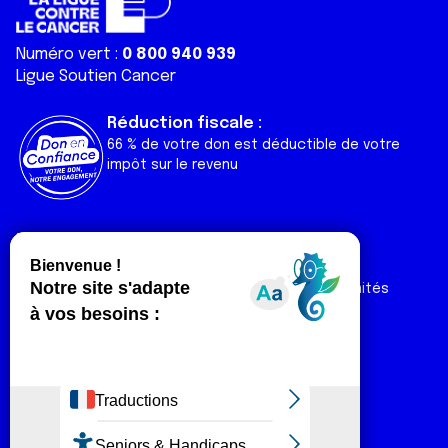
Numéro vert :
0 800 940 939
Ligue Soutien Cancer
Réduction fiscale :
66 % de votre don est déductible de votre
impôt sur le revenu
Liens utiles
Espaces
Nos actualités
Forum
Nos publications
Espace Ligue & comités
Contact
Espace chercheur
Devenir partenaire
Espace presse
Magazine Vivre
Intranet
Réseaux sociaux