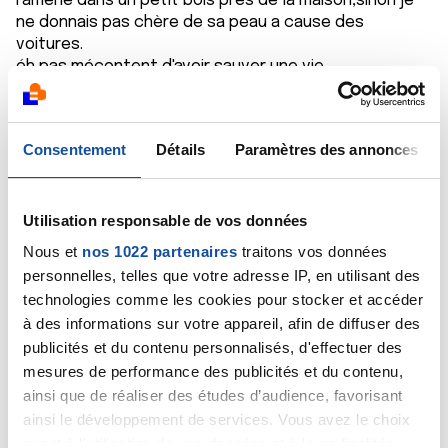
ramené dans un petit bois près de la maison,sinon je
ne donnais pas chère de sa peau a cause des
voitures.
éh pas mécontent d'avoir sauver une vie.
bon je vous laisse découvrir la bête......
Citer
Consentement
Détails
Paramètres des annonces
Utilisation responsable de vos données
Nous et
nos 1022 partenaires
traitons vos données
Lodye
personnelles, telles que votre adresse IP, en utilisant des
05/04/2021 - 21:04
technologies comme les cookies pour stocker et accéder
à des informations sur votre appareil, afin de diffuser des
publicités et du contenu personnalisés, d'effectuer des
mesures de performance des publicités et du contenu,
Coucou Rob ! Hé bien oui ! Tu en profiteras des
ainsi que de réaliser des études d’audience, favorisant
prochains millésimes et il y a plutôt intérêt !! Je sais
ainsi le développement de services. Vous avez le choix
que tu ne lâcheras pas l’affaire comme ça ! Je connais
quant à l'utilisation de vos données et à leurs finalités.