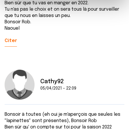
e
Bien sûr que tu vas en manger en 2022.
et les annonces, d'offrir des fonctionnalités relatives aux
Tu n'as pas le choix et on sera tous là pour surveiller
m
médias sociaux et d'analyser notre trafic. Nous
que tu nous en laisses un peu.
e
partageons également des informations sur l'utilisation de
Bonsoir Rob.
n
notre site avec nos partenaires de médias sociaux, de
Naouel
t
publicité et d'analyse, qui peuvent combiner celles-ci
avec d'autres informations que vous leur avez fournies
Citer
ou qu'ils ont collectées lors de votre utilisation de leurs
services.
Cathy92
05/04/2021 - 22:09
Bonsoir à toutes (eh oui je m'aperçois que seules les
"lapinettes" sont présentes), Bonsoir Rob
Bien sûr qu' on compte sur toi pour la saison 2022