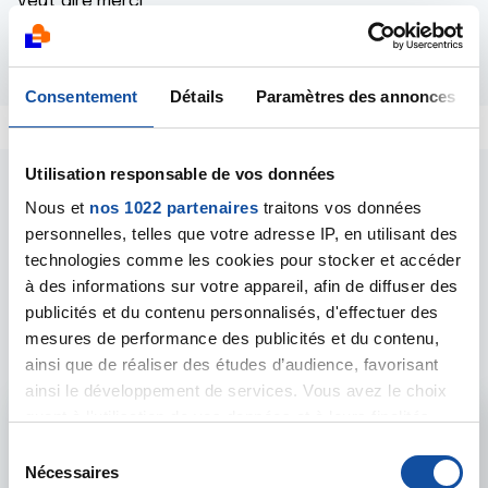
veut dire merci
Répondre
Consentement
Détails
Paramètres des annonces
Utilisation responsable de vos données
Nous et
nos 1022 partenaires
traitons vos données
personnelles, telles que votre adresse IP, en utilisant des
technologies comme les cookies pour stocker et accéder
à des informations sur votre appareil, afin de diffuser des
Les intervenants du
publicités et du contenu personnalisés, d'effectuer des
forum
mesures de performance des publicités et du contenu,
ainsi que de réaliser des études d’audience, favorisant
ainsi le développement de services. Vous avez le choix
quant à l'utilisation de vos données et à leurs finalités.
Admin forum
Vous pouvez modifier ou retirer votre consentement à
S
tout moment en consultant la Déclaration relative aux
Nécessaires
é
Voir le profil