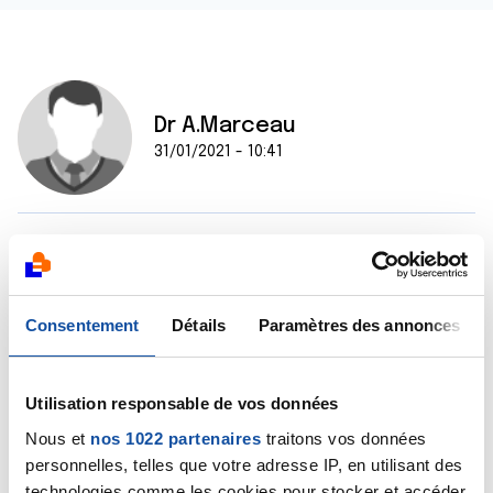
Dr A.Marceau
31/01/2021 - 10:41
Bonjour Régis,
L'oxymétrie mesurée au doigt est considérée comme
normale pour des valeurs oscillant entre 95 et 100%,
vos résultats sont donc normaux. Toutes les
Consentement
Détails
Paramètres des annonces
"constantes" varient en médecine, c'est le cas de
votre pression artérielle, de votre température, de
vos paramètres biologiques, l'important, c'est que
Utilisation responsable de vos données
ces "constantes" ne sortent pas des seuils limitant
Nous et
nos 1022 partenaires
traitons vos données
les valeurs normales.
personnelles, telles que votre adresse IP, en utilisant des
Bien cordialement
technologies comme les cookies pour stocker et accéder