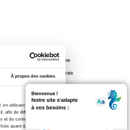
Moi, j'ai juste une chimiothérapie
rrête pas. Les effets au début
our surveiller le cœur. Tu devrais
À propos des cookies
econdaires ou peut être les
 une dans le centre? J'avais au début
rbonate de soude, efficaces. Bon
un peu...
 en utilisant des
, afin de diffuser des
s et du contenu, ainsi que de
oix quant à l'utilisation de