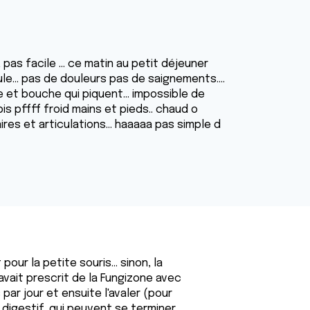
pas facile … ce matin au petit déjeuner
le… pas de douleurs pas de saignements….
ue et bouche qui piquent… impossible de
is pffff froid mains et pieds.. chaud o
ires et articulations… haaaaa pas simple d
our la petite souris... sinon, la
'avait prescrit de la Fungizone avec
 par jour et ensuite l'avaler (pour
e digestif, qui peuvent se terminer