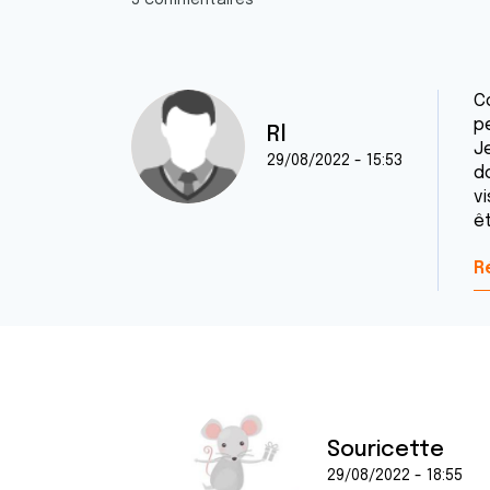
5 commentaires
C
p
Rl
J
29/08/2022 - 15:53
do
v
êt
R
Souricette
29/08/2022 - 18:55