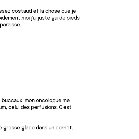
i assez costaud et la chose que je
pidement,moi j'ai juste gardé pieds
sparaisse.
mes buccaux, mon oncologue me
m, celui des perfusions. C’est
e grosse glace dans un cornet,