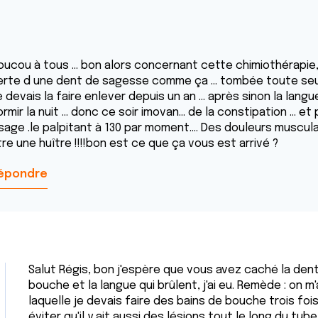
oucou à tous … bon alors concernant cette chimiothérapie, 
erte d une dent de sagesse comme ça … tombée toute seu
e devais la faire enlever depuis un an … après sinon la lang
rmir la nuit … donc ce soir imovan… de la constipation … et p
isage .le palpitant à 130 par moment…. Des douleurs muscula
re une huître !!!!bon est ce que ça vous est arrivé ?
épondre
Salut Régis, bon j'espère que vous avez caché la dent p
bouche et la langue qui brûlent, j'ai eu. Remède : on m
laquelle je devais faire des bains de bouche trois fois
éviter qu'il y ait aussi des lésions tout le long du tub