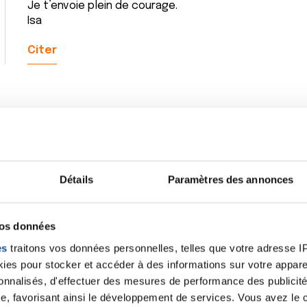
Je t’envoie plein de courage.
Isa
Citer
Bonsoir Régis, ça a l'air très costaud effectivement ! 
ciblée en cachet, c'est très différent, mais ça ne s'a
étaient un peu violents et j'ai régulièrement des ECG p
Détails
Paramètres des annonces
avoir une réponse de ton oncologue sur ces effets s
signaler à l'infirmière pivot ou responsable s'il y en a
des aphtes, soignés par des bains de bouche au bica
vos données
courage, j'espère que le corps s'habitue quand même 
es
traitons vos données personnelles, telles que votre adresse IP,
Citer
es pour stocker et accéder à des informations sur votre appareil
sonnalisés, d'effectuer des mesures de performance des publicité
e, favorisant ainsi le développement de services. Vous avez le ch