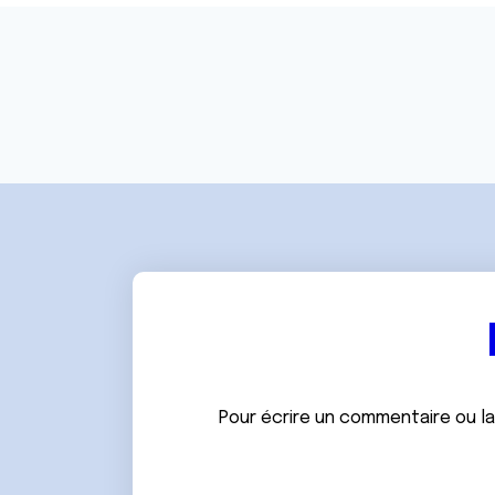
e
n
t
e
m
e
n
t
Pour écrire un commentaire ou l