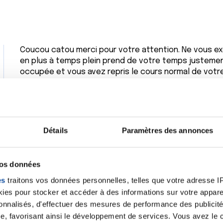
Coucou catou merci pour votre attention. Ne vous excu
en plus à temps plein prend de votre temps justemen
occupée et vous avez repris le cours normal de votre
Très bonne continuation. Belle balade pour demain. Bi
Huma
Citer
Détails
Paramètres des annonces
vos données
es
traitons vos données personnelles, telles que votre adresse IP,
Bonsoir Cathy-Catou,
es pour stocker et accéder à des informations sur votre appareil
Je vous admire, une reprise à temps plein !!!
sonnalisés, d'effectuer des mesures de performance des publicité
Pas besoin de vous excuser....
perso, je suis toujours à la maison et pourtant, je fais 
e, favorisant ainsi le développement de services. Vous avez le ch