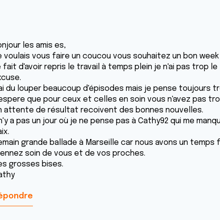
njour les amis es,
e voulais vous faire un coucou vous souhaitez un bon week
 fait d'avoir repris le travail à temps plein je n'ai pas trop 
xcuse.
'ai du louper beaucoup d'épisodes mais je pense toujours tr
'espere que pour ceux et celles en soin vous n'avez pas tr
n attente de résultat recoivent des bonnes nouvelles.
l n'y a pas un jour où je ne pense pas à Cathy92 qui me man
ix.
emain grande ballade à Marseille car nous avons un temps fr
rennez soin de vous et de vos proches.
es grosses bises.
athy
épondre