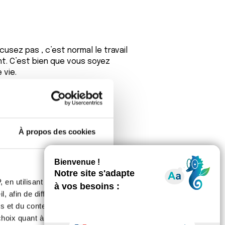
sez pas , c’est normal le travail
t. C’est bien que vous soyez
 vie.
ses.
À propos des cookies
 en utilisant des
, afin de diffuser des
s et du contenu, ainsi que de
de l'intérim sur le forum.
oix quant à l'utilisation de