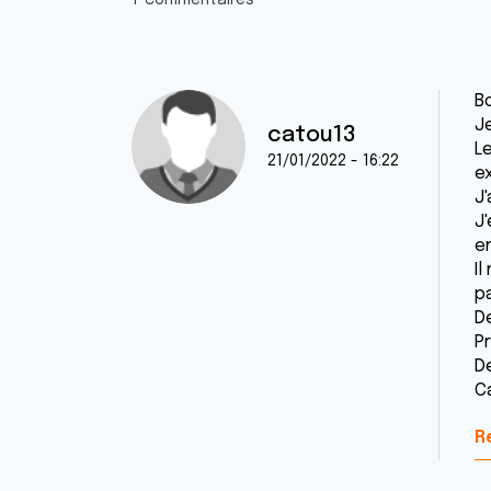
7 commentaires
Bo
J
catou13
Le
21/01/2022 - 16:22
e
J
J
e
I
pa
D
P
D
C
R