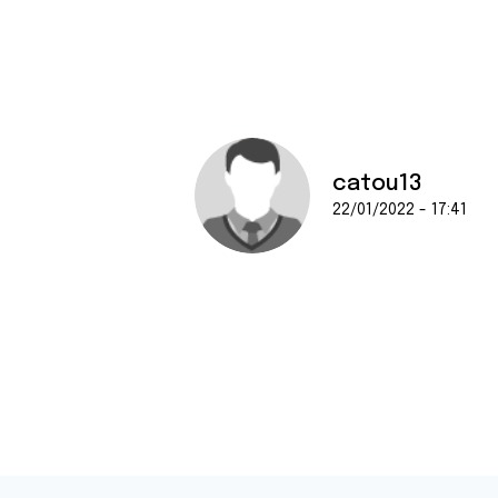
e
n
t
e
m
e
n
catou13
t
22/01/2022 - 17:41