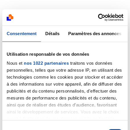
Consentement
Détails
Paramètres des annonces
rob
04/11/2021 - 23:28
Utilisation responsable de vos données
Nous et
nos 1022 partenaires
traitons vos données
merci pour vos coms,
personnelles, telles que votre adresse IP, en utilisant des
non non cool le repas,2 blé noir oeuf,jambon,gruyère
technologies comme les cookies pour stocker et accéder
et 3 froments pomme golden rappée dessus,bein
à des informations sur votre appareil, afin de diffuser des
houai çà creuse la mer.
publicités et du contenu personnalisés, d'effectuer des
non je fais gaffe au dessert (chantilly et tout le tsoin
mesures de performance des publicités et du contenu,
tsoin)y parait que les métas y crache pas sur le sucre
ainsi que de réaliser des études d’audience, favorisant
et franchement j'ai pas envi de les nourrir ces
saloperies.
ainsi le développement de services. Vous avez le choix
faut essayer le cayak,pour moi c'est juste un
quant à l'utilisation de vos données et à leurs finalités.
anxiolytique puissant qui me permet de rester dans le
Vous pouvez modifier ou retirer votre consentement à
S