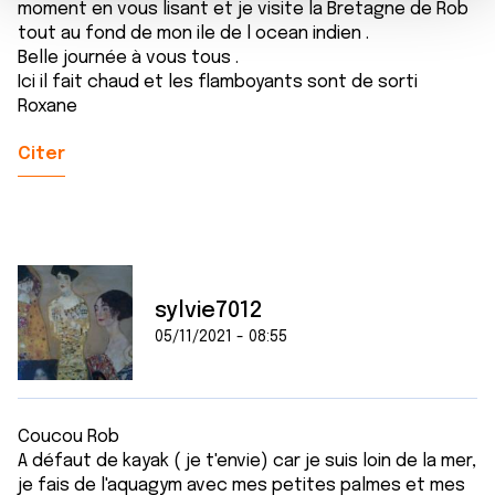
m
médias sociaux et d'analyser notre trafic. Nous
moment en vous lisant et je visite la Bretagne de Rob
e
partageons également des informations sur l'utilisation de
tout au fond de mon ile de l ocean indien .
n
notre site avec nos partenaires de médias sociaux, de
Belle journée à vous tous .
t
publicité et d'analyse, qui peuvent combiner celles-ci
Ici il fait chaud et les flamboyants sont de sorti
Roxane
avec d'autres informations que vous leur avez fournies
ou qu'ils ont collectées lors de votre utilisation de leurs
Citer
services.
sylvie7012
05/11/2021 - 08:55
Coucou Rob
A défaut de kayak ( je t'envie) car je suis loin de la mer,
je fais de l'aquagym avec mes petites palmes et mes