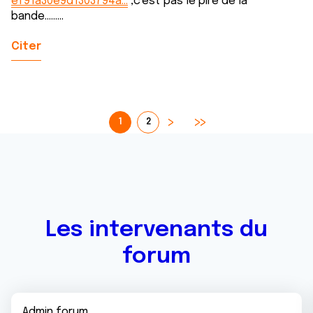
ef91a30e9d1303794a…
,c'est pas le pire de la
bande.........
Citer
1
2
Les intervenants du
forum
Admin forum