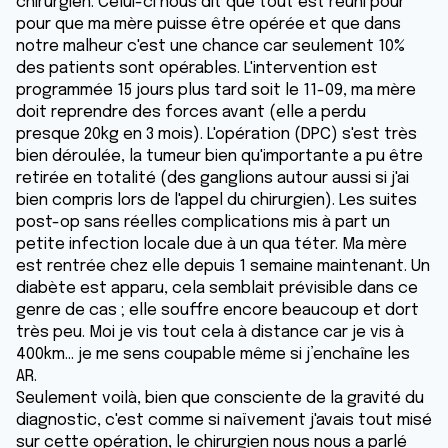
chirurgien. Celui-ci nous dit que tout est réuni pour
pour que ma mère puisse être opérée et que dans
notre malheur c'est une chance car seulement 10%
des patients sont opérables. L'intervention est
programmée 15 jours plus tard soit le 11-09, ma mère
doit reprendre des forces avant (elle a perdu
presque 20kg en 3 mois). L'opération (DPC) s'est très
bien déroulée, la tumeur bien qu'importante a pu être
retirée en totalité (des ganglions autour aussi si j'ai
bien compris lors de l'appel du chirurgien). Les suites
post-op sans réelles complications mis à part un
petite infection locale due à un qua téter. Ma mère
est rentrée chez elle depuis 1 semaine maintenant. Un
diabète est apparu, cela semblait prévisible dans ce
genre de cas ; elle souffre encore beaucoup et dort
très peu. Moi je vis tout cela à distance car je vis à
400km... je me sens coupable même si j’enchaîne les
AR.
Seulement voilà, bien que consciente de la gravité du
diagnostic, c'est comme si naïvement j'avais tout misé
sur cette opération, le chirurgien nous nous a parlé