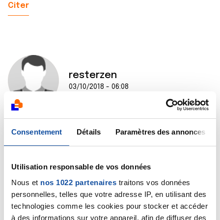
Citer
resterzen
03/10/2018 - 06:08
Bonjour Tins,
Consentement
Détails
Paramètres des annonces
Je comprends toutes vos angoisses et vous réponds
en tant que malade (atteinte d'une autre pathologie)
Utilisation responsable de vos données
Nous et
nos 1022 partenaires
traitons vos données
Oui, il faut vous préparer et préparer votre Maman à
personnelles, telles que votre adresse IP, en utilisant des
un parcours de soins, dont les étapes peuvent être
dures mais "franchissables".
technologies comme les cookies pour stocker et accéder
à des informations sur votre appareil, afin de diffuser des