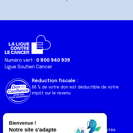
Numéro vert :
0 800 940 939
Ligue Soutien Cancer
Réduction fiscale :
66 % de votre don est déductible de votre
impôt sur le revenu
Liens utiles
Espaces
Nos actualités
Forum
Nos publications
Espace Ligue & comités