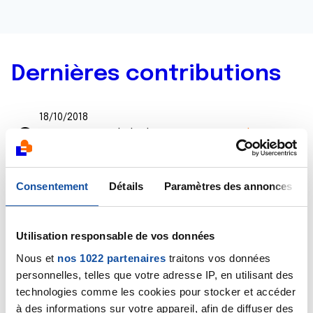
Dernières contributions
18/10/2018
Commentaire
de la discussion
Cancer du
pancrés...maman
17/10/2018
Consentement
Détails
Paramètres des annonces
Commentaire
de la discussion
Cancer du
pancrés...maman
Utilisation responsable de vos données
02/10/2018
Nous et
nos 1022 partenaires
traitons vos données
Commentaire
de la discussion
Cancer du
personnelles, telles que votre adresse IP, en utilisant des
pancrés...maman
technologies comme les cookies pour stocker et accéder
à des informations sur votre appareil, afin de diffuser des