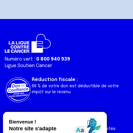
Numéro vert :
0 800 940 939
Ligue Soutien Cancer
Réduction fiscale :
66 % de votre don est déductible de votre
impôt sur le revenu
Liens utiles
Espaces
Nos actualités
Forum
Nos publications
Espace Ligue & comités