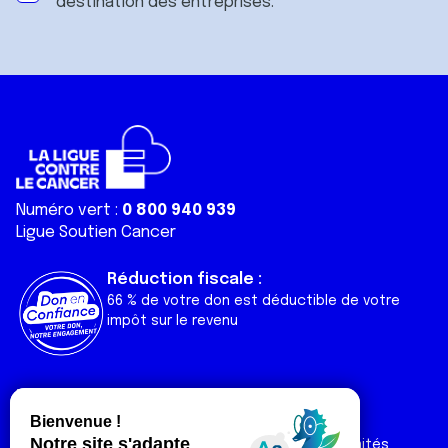
destination des entreprises.
Numéro vert :
0 800 940 939
Ligue Soutien Cancer
Réduction fiscale :
66 % de votre don est déductible de votre
impôt sur le revenu
Liens utiles
Espaces
Nos actualités
Forum
Nos publications
Espace Ligue & comités