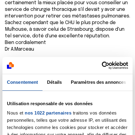
certainement la mieux placée pour vous conseiller un
service de chirurgie thoracique s'il devait y avoir une
intervention pour retirer ces métastases pulmonaires.
Sachez cependant que le CHU le plus proche de
Mulhouse, à savoir celui de Strasbourg, dispose d'un
tel service, doté d'une excellente réputation.
Bien cordialement
Dr A.Marceau
Citer
Consentement
Détails
Paramètres des annonces
Utilisation responsable de vos données
Paillard
21/03/2016 - 12:25
Nous et
nos 1022 partenaires
traitons vos données
personnelles, telles que votre adresse IP, en utilisant des
technologies comme les cookies pour stocker et accéder
à des informations sur votre appareil, afin de diffuser des